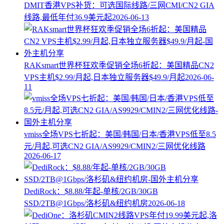
DMIT香港VPS补货：可选国际线路/三网CMI/CN2 GIA
线路,最低年付36.9美元起
2026-06-13
RAKsmart世界杯狂欢季促销全场6折起：美国精品CN2
VPS主机$2.99/月起,日本独立服务器$49.9/月起
2026-06-
11
vmiss全场VPS七折起：美国/韩国/日本/香港VPS低至8.5
元/月起,可选CN2 GIA/AS9929/CMIN2/三网优化线路
2026-06-17
DediRock：$8.88/年起-单核/2GB/30GB
SSD/2TB@1Gbps/洛杉矶&纽约机房
2026-06-18