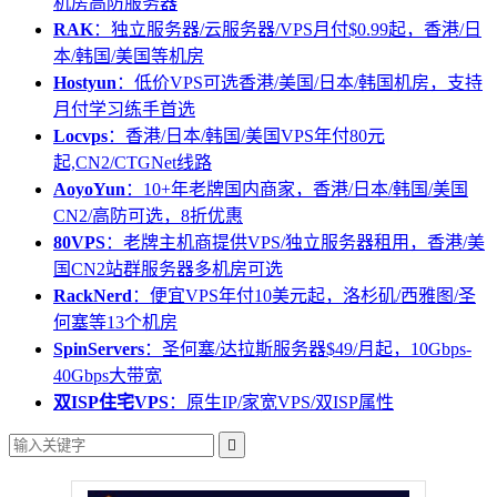
机房高防服务器
RAK
：独立服务器/云服务器/VPS月付$0.99起，香港/日
本/韩国/美国等机房
Hostyun
：低价VPS可选香港/美国/日本/韩国机房，支持
月付学习练手首选
Locvps
：香港/日本/韩国/美国VPS年付80元
起,CN2/CTGNet线路
AoyoYun
：10+年老牌国内商家，香港/日本/韩国/美国
CN2/高防可选，8折优惠
80VPS
：老牌主机商提供VPS/独立服务器租用，香港/美
国CN2站群服务器多机房可选
RackNerd
：便宜VPS年付10美元起，洛杉矶/西雅图/圣
何塞等13个机房
SpinServers
：圣何塞/达拉斯服务器$49/月起，10Gbps-
40Gbps大带宽
双ISP住宅VPS
：原生IP/家宽VPS/双ISP属性
