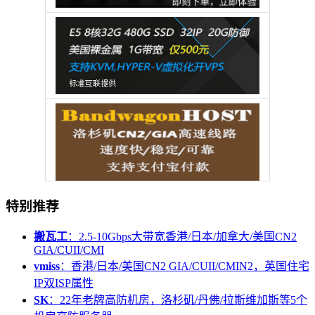
特别推荐
搬瓦工
：2.5-10Gbps大带宽香港/日本/加拿大/美国CN2
GIA/CUII/CMI
vmiss
：香港/日本/美国CN2 GIA/CUII/CMIN2，英国住宅
IP双ISP属性
SK
：22年老牌高防机房，洛杉矶/丹佛/拉斯维加斯等5个