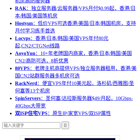
机房高防服务器
RAK
：独立服务器/云服务器/VPS月付$0.99起，香港/日
本/韩国/美国等机房
Hostyun
：低价VPS可选香港/美国/日本/韩国机房，支持
月付学习练手首选
Locvps
：香港/日本/韩国/美国VPS年付80元
起,CN2/CTGNet线路
AoyoYun
：10+年老牌国内商家，香港/日本/韩国/美国
CN2/高防可选，8折优惠
80VPS
：老牌主机商提供VPS/独立服务器租用，香港/美
国CN2站群服务器多机房可选
RackNerd
：便宜VPS年付10美元起，洛杉矶/西雅图/圣
何塞等13个机房
SpinServers
：圣何塞/达拉斯服务器$49/月起，10Gbps-
40Gbps大带宽
双ISP住宅VPS
：原生IP/家宽VPS/双ISP属性
