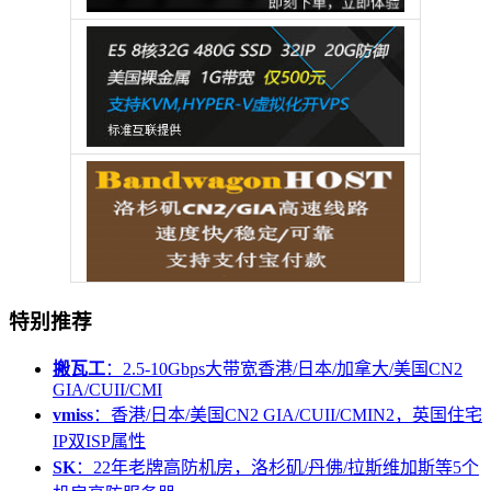
特别推荐
搬瓦工
：2.5-10Gbps大带宽香港/日本/加拿大/美国CN2
GIA/CUII/CMI
vmiss
：香港/日本/美国CN2 GIA/CUII/CMIN2，英国住宅
IP双ISP属性
SK
：22年老牌高防机房，洛杉矶/丹佛/拉斯维加斯等5个