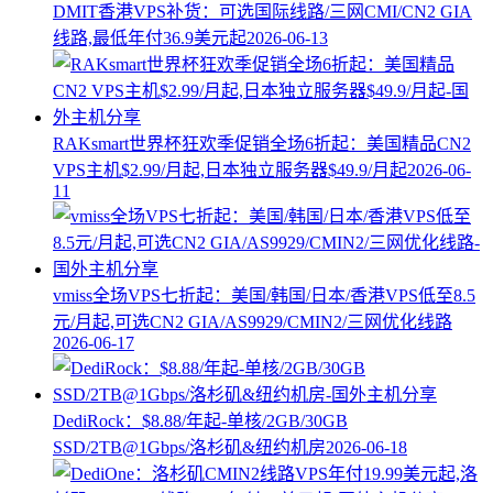
DMIT香港VPS补货：可选国际线路/三网CMI/CN2 GIA
线路,最低年付36.9美元起
2026-06-13
RAKsmart世界杯狂欢季促销全场6折起：美国精品CN2
VPS主机$2.99/月起,日本独立服务器$49.9/月起
2026-06-
11
vmiss全场VPS七折起：美国/韩国/日本/香港VPS低至8.5
元/月起,可选CN2 GIA/AS9929/CMIN2/三网优化线路
2026-06-17
DediRock：$8.88/年起-单核/2GB/30GB
SSD/2TB@1Gbps/洛杉矶&纽约机房
2026-06-18