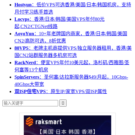
Hostyun
：低价VPS可选香港/美国/日本/韩国机房，支持
月付学习练手首选
Locvps
：香港/日本/韩国/美国VPS年付80元
起,CN2/CTGNet线路
AoyoYun
：10+年老牌国内商家，香港/日本/韩国/美国
CN2/高防可选，8折优惠
80VPS
：老牌主机商提供VPS/独立服务器租用，香港/美
国CN2站群服务器多机房可选
RackNerd
：便宜VPS年付10美元起，洛杉矶/西雅图/圣
何塞等13个机房
SpinServers
：圣何塞/达拉斯服务器$49/月起，10Gbps-
40Gbps大带宽
双ISP住宅VPS
：原生IP/家宽VPS/双ISP属性
