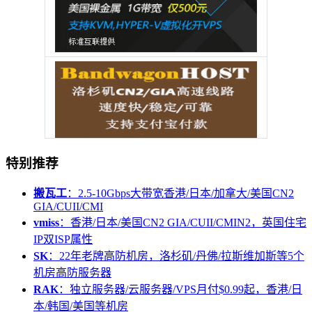
特别推荐
搬瓦工
：2.5-10Gbps大带宽香港/日本/加拿大/美国CN2
GIA/CUII/CMI
vmiss
：香港/日本/美国CN2 GIA/CUII/CMIN2，英国住宅
IP双ISP属性
SK
：22年老牌高防机房，洛杉矶/丹佛/拉斯维加斯等5个
机房高防服务器
RAK
：独立服务器/云服务器/VPS月付$0.99起，香港/日
本/韩国/美国等机房