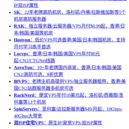
IP双ISP属性
SK
：22年老牌高防机房，洛杉矶/丹佛/拉斯维加斯等5个
机房高防服务器
RAK
：独立服务器/云服务器/VPS月付$0.99起，香港/日
本/韩国/美国等机房
Hostyun
：低价VPS可选香港/美国/日本/韩国机房，支持
月付学习练手首选
Locvps
：香港/日本/韩国/美国VPS年付80元
起,CN2/CTGNet线路
AoyoYun
：10+年老牌国内商家，香港/日本/韩国/美国
CN2/高防可选，8折优惠
80VPS
：老牌主机商提供VPS/独立服务器租用，香港/美
国CN2站群服务器多机房可选
RackNerd
：便宜VPS年付10美元起，洛杉矶/西雅图/圣
何塞等13个机房
SpinServers
：圣何塞/达拉斯服务器$49/月起，10Gbps-
40Gbps大带宽
双ISP住宅VPS
：原生IP/家宽VPS/双ISP属性