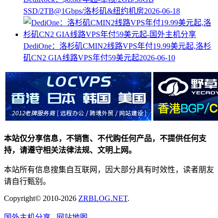
SSD/2TB@1Gbps/洛杉矶&纽约机房
2026-06-18
DediOne：洛杉矶CMIN2线路VPS年付19.99美元起,洛杉
矶CN2 GIA线路VPS年付59美元起
2026-06-10
本站仅分享信息，不销售、不代购任何产品，不提供任何支
持，请遵守相关法律法规、文明上网。
本站所有信息搜集自互联网，因大部分具有时效性，读者朋友
请自行甄别。
Copyright© 2010-2026
ZRBLOG.NET
.
国外主机分享
网站地图