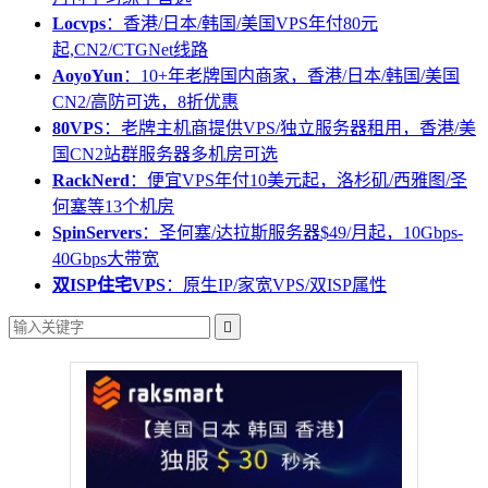
Locvps
：香港/日本/韩国/美国VPS年付80元
起,CN2/CTGNet线路
AoyoYun
：10+年老牌国内商家，香港/日本/韩国/美国
CN2/高防可选，8折优惠
80VPS
：老牌主机商提供VPS/独立服务器租用，香港/美
国CN2站群服务器多机房可选
RackNerd
：便宜VPS年付10美元起，洛杉矶/西雅图/圣
何塞等13个机房
SpinServers
：圣何塞/达拉斯服务器$49/月起，10Gbps-
40Gbps大带宽
双ISP住宅VPS
：原生IP/家宽VPS/双ISP属性
