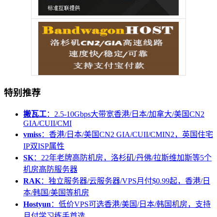
特别推荐
搬瓦工
：2.5-10Gbps大带宽香港/日本/加拿大/美国CN2
GIA/CUII/CMI
vmiss
：香港/日本/美国CN2 GIA/CUII/CMIN2，英国住宅
IP双ISP属性
SK
：22年老牌高防机房，洛杉矶/丹佛/拉斯维加斯等5个
机房高防服务器
RAK
：独立服务器/云服务器/VPS月付$0.99起，香港/日
本/韩国/美国等机房
Hostyun
：低价VPS可选香港/美国/日本/韩国机房，支持
月付学习练手首选