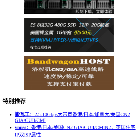
特别推荐
搬瓦工
：2.5-10Gbps大带宽香港/日本/加拿大/美国CN2
GIA/CUII/CMI
vmiss
：香港/日本/美国CN2 GIA/CUII/CMIN2，英国住宅
IP双ISP属性