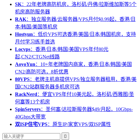
SK
：22年老牌高防机房，洛杉矶/丹佛/拉斯维加斯等5个
机房高防服务器
RAK
：独立服务器/云服务器/VPS月付$0.99起，香港/日
本/韩国/美国等机房
Hostyun
：低价VPS可选香港/美国/日本/韩国机房，支持
月付学习练手首选
Locvps
：香港/日本/韩国/美国VPS年付80元
起,CN2/CTGNet线路
AoyoYun
：10+年老牌国内商家，香港/日本/韩国/美国
CN2/高防可选，8折优惠
80VPS
：老牌主机商提供VPS/独立服务器租用，香港/美
国CN2站群服务器多机房可选
RackNerd
：便宜VPS年付10美元起，洛杉矶/西雅图/圣
何塞等13个机房
SpinServers
：圣何塞/达拉斯服务器$49/月起，10Gbps-
40Gbps大带宽
双ISP住宅VPS
：原生IP/家宽VPS/双ISP属性
