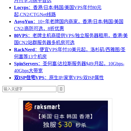
月付学习练手首选
Locvps
：香港/日本/韩国/美国VPS年付80元
起,CN2/CTGNet线路
AoyoYun
：10+年老牌国内商家，香港/日本/韩国/美国
CN2/高防可选，8折优惠
80VPS
：老牌主机商提供VPS/独立服务器租用，香港/美
国CN2站群服务器多机房可选
RackNerd
：便宜VPS年付10美元起，洛杉矶/西雅图/圣
何塞等13个机房
SpinServers
：圣何塞/达拉斯服务器$49/月起，10Gbps-
40Gbps大带宽
双ISP住宅VPS
：原生IP/家宽VPS/双ISP属性
