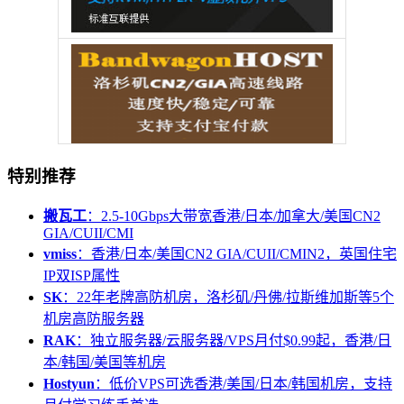
特别推荐
搬瓦工
：2.5-10Gbps大带宽香港/日本/加拿大/美国CN2
GIA/CUII/CMI
vmiss
：香港/日本/美国CN2 GIA/CUII/CMIN2，英国住宅
IP双ISP属性
SK
：22年老牌高防机房，洛杉矶/丹佛/拉斯维加斯等5个
机房高防服务器
RAK
：独立服务器/云服务器/VPS月付$0.99起，香港/日
本/韩国/美国等机房
Hostyun
：低价VPS可选香港/美国/日本/韩国机房，支持