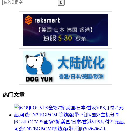

热门文章
[6.18]LOCVPS全场7折,美国/日本/香港VPS月付21元起,
可选CN2/BGP/CMI等线路(带评测)
2026-06-11