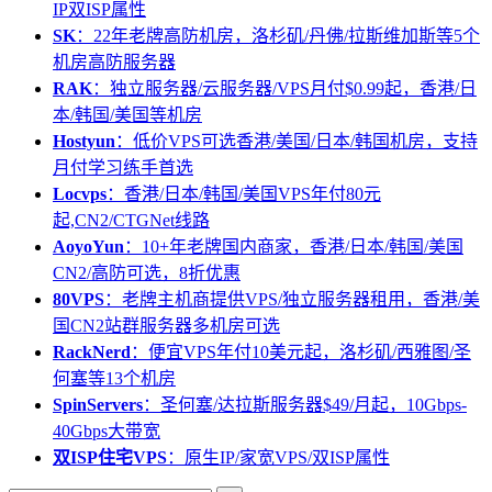
IP双ISP属性
SK
：22年老牌高防机房，洛杉矶/丹佛/拉斯维加斯等5个
机房高防服务器
RAK
：独立服务器/云服务器/VPS月付$0.99起，香港/日
本/韩国/美国等机房
Hostyun
：低价VPS可选香港/美国/日本/韩国机房，支持
月付学习练手首选
Locvps
：香港/日本/韩国/美国VPS年付80元
起,CN2/CTGNet线路
AoyoYun
：10+年老牌国内商家，香港/日本/韩国/美国
CN2/高防可选，8折优惠
80VPS
：老牌主机商提供VPS/独立服务器租用，香港/美
国CN2站群服务器多机房可选
RackNerd
：便宜VPS年付10美元起，洛杉矶/西雅图/圣
何塞等13个机房
SpinServers
：圣何塞/达拉斯服务器$49/月起，10Gbps-
40Gbps大带宽
双ISP住宅VPS
：原生IP/家宽VPS/双ISP属性