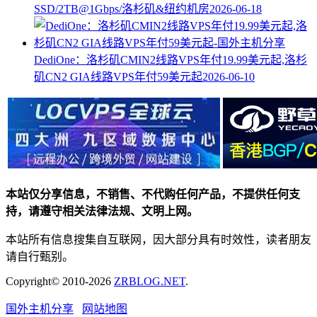
SSD/2TB@1Gbps/洛杉矶&纽约机房
2026-06-18
DediOne：洛杉矶CMIN2线路VPS年付19.99美元起,洛杉
矶CN2 GIA线路VPS年付59美元起
2026-06-10
本站仅分享信息，不销售、不代购任何产品，不提供任何支
持，请遵守相关法律法规、文明上网。
本站所有信息搜集自互联网，因大部分具有时效性，读者朋友
请自行甄别。
Copyright© 2010-2026
ZRBLOG.NET
.
国外主机分享
网站地图