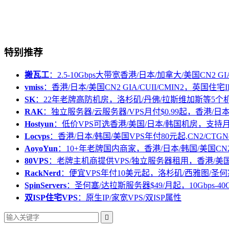
特别推荐
搬瓦工
：2.5-10Gbps大带宽香港/日本/加拿大/美国CN2 GIA/
vmiss
：香港/日本/美国CN2 GIA/CUII/CMIN2，英国住宅I
SK
：22年老牌高防机房，洛杉矶/丹佛/拉斯维加斯等5个
RAK
：独立服务器/云服务器/VPS月付$0.99起，香港/日
Hostyun
：低价VPS可选香港/美国/日本/韩国机房，支
Locvps
：香港/日本/韩国/美国VPS年付80元起,CN2/CTGN
AoyoYun
：10+年老牌国内商家，香港/日本/韩国/美国CN
80VPS
：老牌主机商提供VPS/独立服务器租用，香港/美
RackNerd
：便宜VPS年付10美元起，洛杉矶/西雅图/圣何
SpinServers
：圣何塞/达拉斯服务器$49/月起，10Gbps-40
双ISP住宅VPS
：原生IP/家宽VPS/双ISP属性
