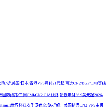
PS全场7折,美国/日本/香港VPS月付21元起,可选CN2/BGP/CMI等线
国际线路/三网CMI/CN2 GIA线路,最低年付36.9美元起
2026-
AKsmart世界杯狂欢季促销全场6折起：美国精品CN2 VPS主机