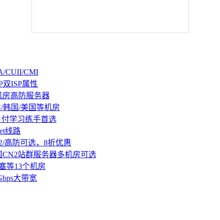
CUII/CMI
P双ISP属性
机房高防服务器
本/韩国/美国等机房
持月付学习练手首选
et线路
2/高防可选，8折优惠
国CN2站群服务器多机房可选
塞等13个机房
Gbps大带宽