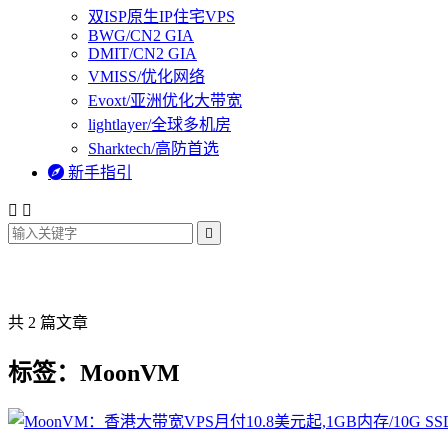
双ISP原生IP住宅VPS
BWG/CN2 GIA
DMIT/CN2 GIA
VMISS/优化网络
Evoxt/亚洲优化大带宽
lightlayer/全球多机房
Sharktech/高防首选

新手指引



共 2 篇文章
标签：MoonVM