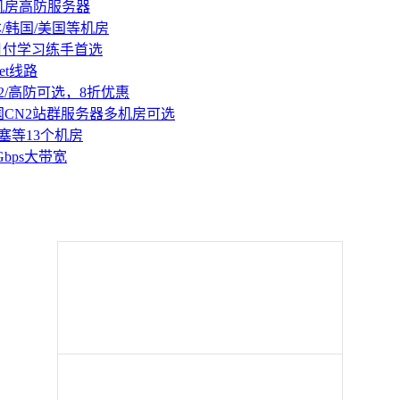
机房高防服务器
本/韩国/美国等机房
持月付学习练手首选
et线路
2/高防可选，8折优惠
国CN2站群服务器多机房可选
塞等13个机房
Gbps大带宽