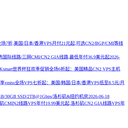
PS全场7折,美国/日本/香港VPS月付21元起,可选CN2/BGP/CMI等线
国际线路/三网CMI/CN2 GIA线路,最低年付36.9美元起
2026-
AKsmart世界杯狂欢季促销全场6折起：美国精品CN2 VPS主机
vmiss全场VPS七折起：美国/韩国/日本/香港VPS低至8.5元/月
2GB/30GB SSD/2TB@1Gbps/洛杉矶&纽约机房
2026-06-18
杉矶CMIN2线路VPS年付19.99美元起,洛杉矶CN2 GIA线路VPS年