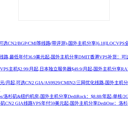
[6.18]LOCV
DMIT香港VPS补货：可选
R
7
DediRock：$8.88/年起-单核/
DediOne：洛