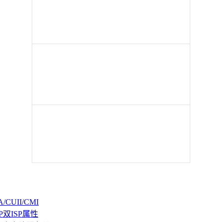
CUII/CMI
P双ISP属性