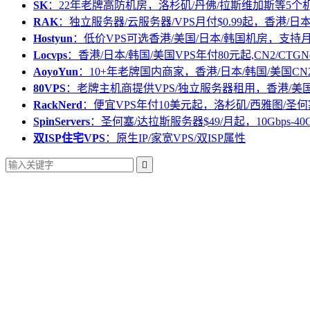
SK
：22年老牌高防机房，洛杉矶/丹佛/拉斯维加斯等5个
RAK
：独立服务器/云服务器/VPS月付$0.99起，香港/日
Hostyun
：低价VPS可选香港/美国/日本/韩国机房，支
Locvps
：香港/日本/韩国/美国VPS年付80元起,CN2/CTGN
AoyoYun
：10+年老牌国内商家，香港/日本/韩国/美国CN
80VPS
：老牌主机商提供VPS/独立服务器租用，香港/美
RackNerd
：便宜VPS年付10美元起，洛杉矶/西雅图/圣何
SpinServers
：圣何塞/达拉斯服务器$49/月起，10Gbps-40
双ISP住宅VPS
：原生IP/家宽VPS/双ISP属性
