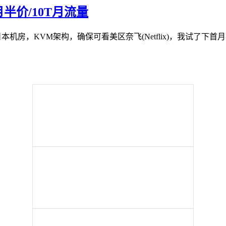
首月半价/10T月流量
，开设在日本机房，KVM架构，确保可看美区奈飞(Netflix)，