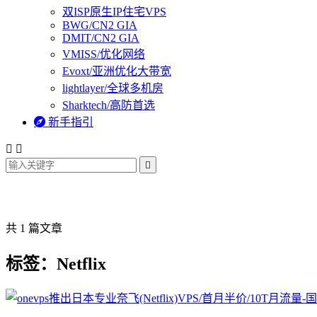
双ISP原生IP住宅VPS
BWG/CN2 GIA
DMIT/CN2 GIA
VMISS/优化网络
Evoxt/亚洲优化大带宽
lightlayer/全球多机房
Sharktech/高防首选

新手指引



共 1 篇文章
标签：Netflix