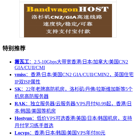
特别推荐
搬瓦工
：2.5-10Gbps大带宽香港/日本/加拿大/美国CN2
GIA/CUII/CMI
vmiss
：香港/日本/美国CN2 GIA/CUII/CMIN2，英国住宅
IP双ISP属性
SK
：22年老牌高防机房，洛杉矶/丹佛/拉斯维加斯等5个
机房高防服务器
RAK
：独立服务器/云服务器/VPS月付$0.99起，香港/日
本/韩国/美国等机房
Hostyun
：低价VPS可选香港/美国/日本/韩国机房，支持
月付学习练手首选
Locvps
：香港/日本/韩国/美国VPS年付80元