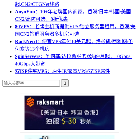
起,CN2/CTGNet线路
AoyoYun
：10+年老牌国内商家，香港/日本/韩国/美国
CN2/高防可选，8折优惠
80VPS
：老牌主机商提供VPS/独立服务器租用，香港/美
国CN2站群服务器多机房可选
RackNerd
：便宜VPS年付10美元起，洛杉矶/西雅图/圣
何塞等13个机房
SpinServers
：圣何塞/达拉斯服务器$49/月起，10Gbps-
40Gbps大带宽
双ISP住宅VPS
：原生IP/家宽VPS/双ISP属性
