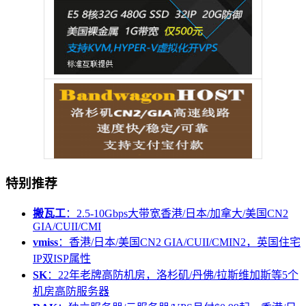
特别推荐
搬瓦工
：2.5-10Gbps大带宽香港/日本/加拿大/美国CN2
GIA/CUII/CMI
vmiss
：香港/日本/美国CN2 GIA/CUII/CMIN2，英国住宅
IP双ISP属性
SK
：22年老牌高防机房，洛杉矶/丹佛/拉斯维加斯等5个
机房高防服务器