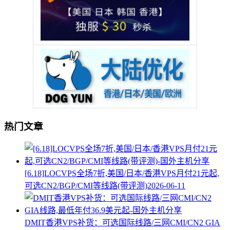
热门文章
[6.18]LOCVPS全场7折,美国/日本/香港VPS月付21元起,
可选CN2/BGP/CMI等线路(带评测)
2026-06-11
DMIT香港VPS补货：可选国际线路/三网CMI/CN2 GIA