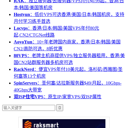
RAK
：独立服务器/云服务器/VPS月付$0.99起，香港/日
本/韩国/美国等机房
Hostyun
：低价VPS可选香港/美国/日本/韩国机房，支持
月付学习练手首选
Locvps
：香港/日本/韩国/美国VPS年付80元
起,CN2/CTGNet线路
AoyoYun
：10+年老牌国内商家，香港/日本/韩国/美国
CN2/高防可选，8折优惠
80VPS
：老牌主机商提供VPS/独立服务器租用，香港/美
国CN2站群服务器多机房可选
RackNerd
：便宜VPS年付10美元起，洛杉矶/西雅图/圣
何塞等13个机房
SpinServers
：圣何塞/达拉斯服务器$49/月起，10Gbps-
40Gbps大带宽
双ISP住宅VPS
：原生IP/家宽VPS/双ISP属性
