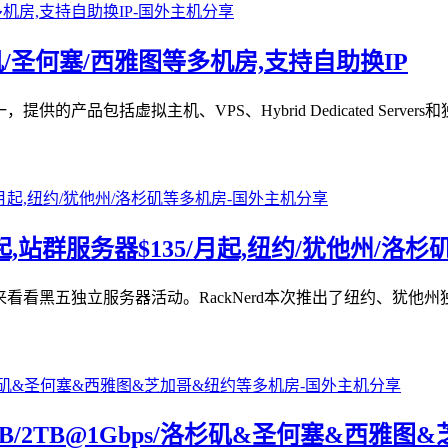
杉矶/圣何塞/西雅图等多机房,支持自助换IP
提供的产品包括虚拟主机、VPS、Hybrid Dedicated Serv
月起,站群服务器$135/月起,纽约/犹他州/洛
天来看看黑五独立服务器活动。RackNerd本次推出了纽约、犹他州
GB/25GB/2TB@1Gbps/洛杉矶&圣何塞&