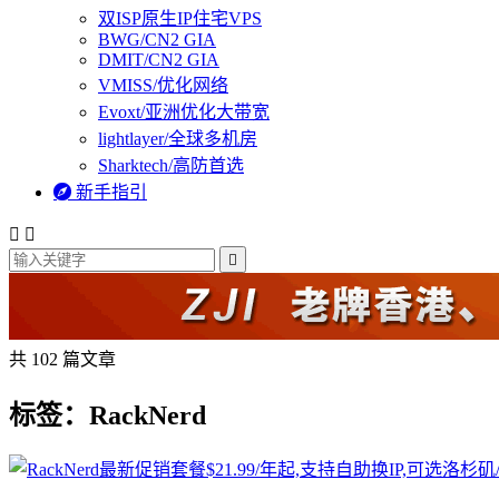
双ISP原生IP住宅VPS
BWG/CN2 GIA
DMIT/CN2 GIA
VMISS/优化网络
Evoxt/亚洲优化大带宽
lightlayer/全球多机房
Sharktech/高防首选

新手指引



共 102 篇文章
标签：RackNerd