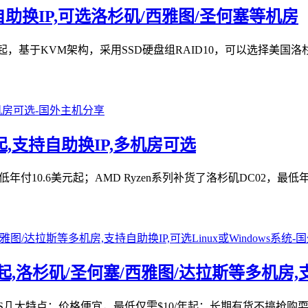
支持自助换IP,可选洛杉矶/西雅图/圣何塞等机房
99美元起，基于KVM架构，采用SSD硬盘组RAID10，可以选
/年起,支持自助换IP,多机房可选
最低年付10.6美元起；AMD Ryzen系列补货了洛杉矶DC02，最
/年起,洛杉矶/圣何塞/西雅图/达拉斯等多机房,支
家低价VPS几大特点：价格便宜，最低仅需$10/年起；长期有货不