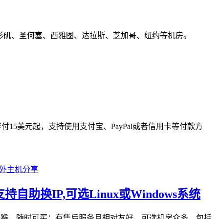
择美国洛杉矶、圣何塞、西雅图、达拉斯、芝加哥、纽约等机房。
低年付15美元起，支持使用支付宝、PayPal或者信用卡等付款方
持自助换IP,可选Linux或Windows系统
搞抢购耍猴，随时可买；有售后服务且相对友好，可选机房众多，包括