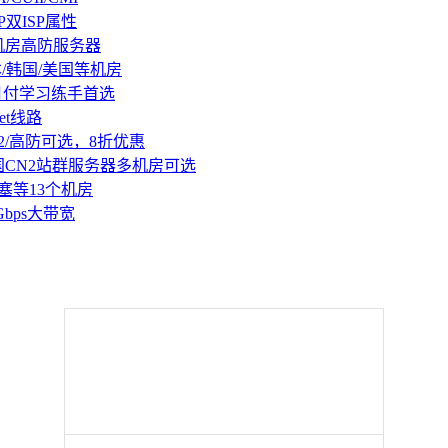
P双ISP属性
机房高防服务器
本/韩国/美国等机房
持月付学习练手首选
et线路
2/高防可选，8折优惠
国CN2站群服务器多机房可选
塞等13个机房
Gbps大带宽