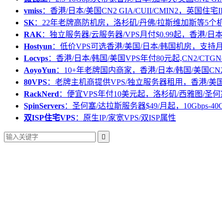
vmiss
：香港/日本/美国CN2 GIA/CUII/CMIN2，英国住宅I
SK
：22年老牌高防机房，洛杉矶/丹佛/拉斯维加斯等5个
RAK
：独立服务器/云服务器/VPS月付$0.99起，香港/日
Hostyun
：低价VPS可选香港/美国/日本/韩国机房，支
Locvps
：香港/日本/韩国/美国VPS年付80元起,CN2/CTGN
AoyoYun
：10+年老牌国内商家，香港/日本/韩国/美国CN
80VPS
：老牌主机商提供VPS/独立服务器租用，香港/美
RackNerd
：便宜VPS年付10美元起，洛杉矶/西雅图/圣何
SpinServers
：圣何塞/达拉斯服务器$49/月起，10Gbps-40
双ISP住宅VPS
：原生IP/家宽VPS/双ISP属性
