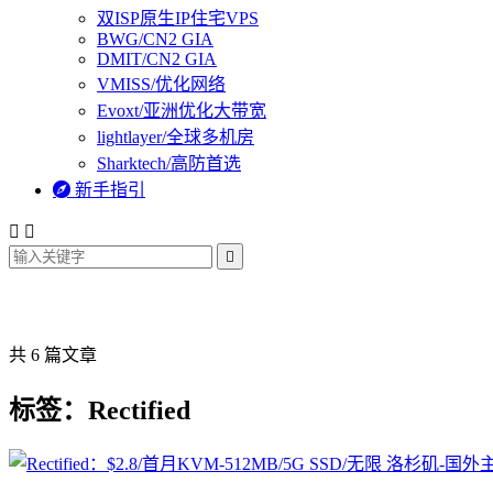
双ISP原生IP住宅VPS
BWG/CN2 GIA
DMIT/CN2 GIA
VMISS/优化网络
Evoxt/亚洲优化大带宽
lightlayer/全球多机房
Sharktech/高防首选

新手指引



共 6 篇文章
标签：Rectified