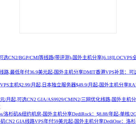
[6.18]LOCV
DMIT香港VPS补货：可选
R
7
DediRock：$8.88/年起-单核/
DediOne：洛