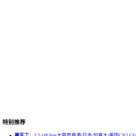
特别推荐
搬瓦工
：2.5-10Gbps大带宽香港/日本/加拿大/美国CN2 GIA/