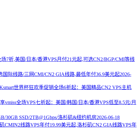
PS全场7折,美国/日本/香港VPS月付21元起,可选CN2/BGP/CMI等线
国际线路/三网CMI/CN2 GIA线路,最低年付36.9美元起
2026-
AKsmart世界杯狂欢季促销全场6折起：美国精品CN2 VPS主机
vmiss全场VPS七折起：美国/韩国/日本/香港VPS低至8.5元/月
2GB/30GB SSD/2TB@1Gbps/洛杉矶&纽约机房
2026-06-18
杉矶CMIN2线路VPS年付19.99美元起,洛杉矶CN2 GIA线路VPS年