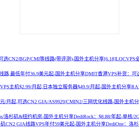
[6.18]LOCV
DMIT香港VPS补货：可选
R
7
DediRock：$8.88/年起-单核/
DediOne：洛