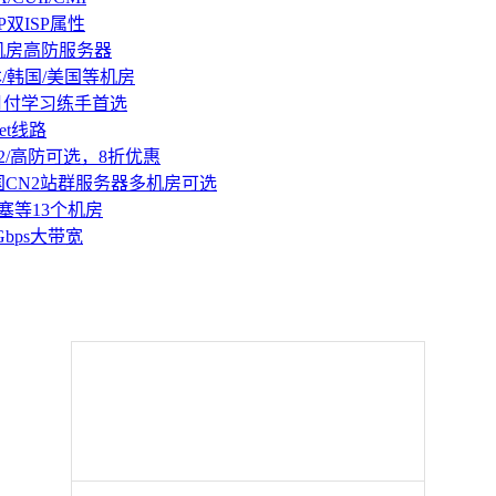
P双ISP属性
机房高防服务器
本/韩国/美国等机房
持月付学习练手首选
et线路
2/高防可选，8折优惠
国CN2站群服务器多机房可选
塞等13个机房
Gbps大带宽