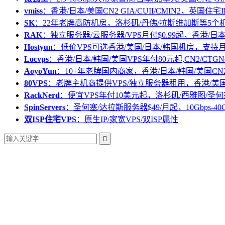
vmiss
：香港/日本/美国CN2 GIA/CUII/CMIN2，英国住宅I
SK
：22年老牌高防机房，洛杉矶/丹佛/拉斯维加斯等5个
RAK
：独立服务器/云服务器/VPS月付$0.99起，香港/日
Hostyun
：低价VPS可选香港/美国/日本/韩国机房，支
Locvps
：香港/日本/韩国/美国VPS年付80元起,CN2/CTGN
AoyoYun
：10+年老牌国内商家，香港/日本/韩国/美国CN
80VPS
：老牌主机商提供VPS/独立服务器租用，香港/美
RackNerd
：便宜VPS年付10美元起，洛杉矶/西雅图/圣何
SpinServers
：圣何塞/达拉斯服务器$49/月起，10Gbps-40
双ISP住宅VPS
：原生IP/家宽VPS/双ISP属性
