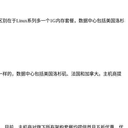
格一样，区别在于Linux系列多一个1G内存套餐，数据中心包括美国洛杉
列，价格倒是一样的，数据中心包括美国洛杉矶、法国和加拿大。主机商提
拉斯维加斯，目前，主机商对旗下所有架构套餐均提供首月五折优惠，优