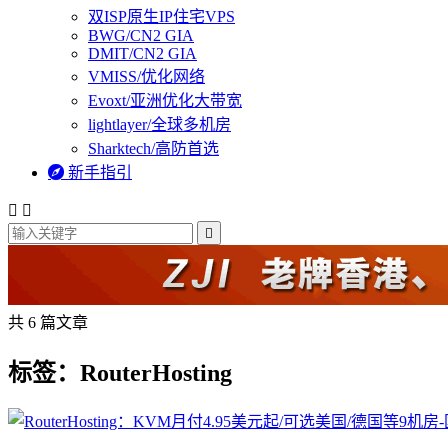
双ISP原生IP住宅VPS
BWG/CN2 GIA
DMIT/CN2 GIA
VMISS/优化网络
Evoxt/亚洲优化大带宽
lightlayer/全球多机房
Sharktech/高防首选

新手指引



共 6 篇文章
标签：RouterHosting