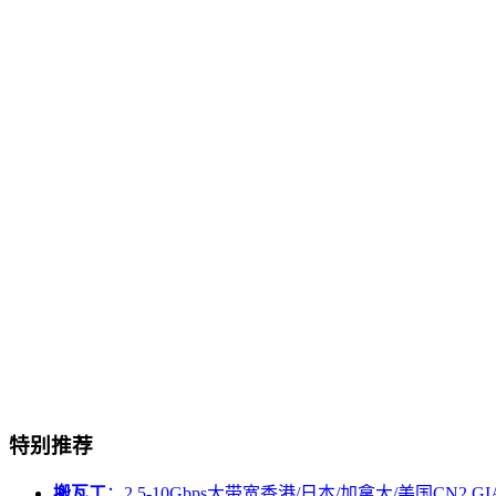
特别推荐
搬瓦工
：2.5-10Gbps大带宽香港/日本/加拿大/美国CN2 GIA/