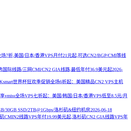
PS全场7折,美国/日本/香港VPS月付21元起,可选CN2/BGP/CMI等线
国际线路/三网CMI/CN2 GIA线路,最低年付36.9美元起
2026-
AKsmart世界杯狂欢季促销全场6折起：美国精品CN2 VPS主机
vmiss全场VPS七折起：美国/韩国/日本/香港VPS低至8.5元/月
2GB/30GB SSD/2TB@1Gbps/洛杉矶&纽约机房
2026-06-18
杉矶CMIN2线路VPS年付19.99美元起,洛杉矶CN2 GIA线路VPS年