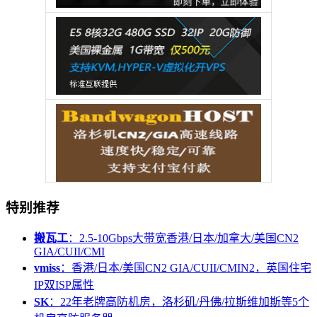
特别推荐
搬瓦工
：2.5-10Gbps大带宽香港/日本/加拿大/美国CN2
GIA/CUII/CMI
vmiss
：香港/日本/美国CN2 GIA/CUII/CMIN2，英国住宅
IP双ISP属性
SK
：22年老牌高防机房，洛杉矶/丹佛/拉斯维加斯等5个