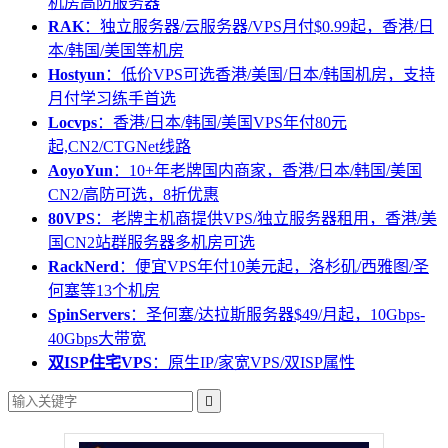
机房高防服务器
RAK
：独立服务器/云服务器/VPS月付$0.99起，香港/日
本/韩国/美国等机房
Hostyun
：低价VPS可选香港/美国/日本/韩国机房，支持
月付学习练手首选
Locvps
：香港/日本/韩国/美国VPS年付80元
起,CN2/CTGNet线路
AoyoYun
：10+年老牌国内商家，香港/日本/韩国/美国
CN2/高防可选，8折优惠
80VPS
：老牌主机商提供VPS/独立服务器租用，香港/美
国CN2站群服务器多机房可选
RackNerd
：便宜VPS年付10美元起，洛杉矶/西雅图/圣
何塞等13个机房
SpinServers
：圣何塞/达拉斯服务器$49/月起，10Gbps-
40Gbps大带宽
双ISP住宅VPS
：原生IP/家宽VPS/双ISP属性
