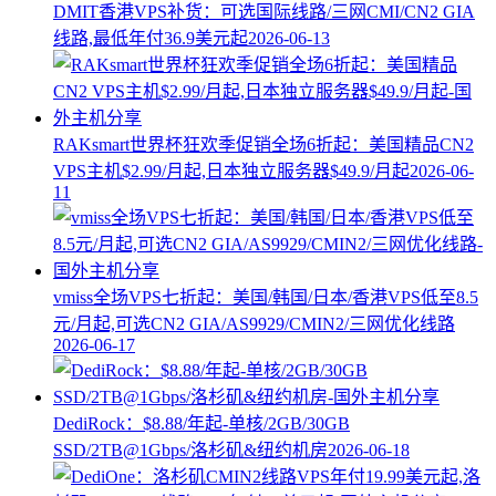
DMIT香港VPS补货：可选国际线路/三网CMI/CN2 GIA
线路,最低年付36.9美元起
2026-06-13
RAKsmart世界杯狂欢季促销全场6折起：美国精品CN2
VPS主机$2.99/月起,日本独立服务器$49.9/月起
2026-06-
11
vmiss全场VPS七折起：美国/韩国/日本/香港VPS低至8.5
元/月起,可选CN2 GIA/AS9929/CMIN2/三网优化线路
2026-06-17
DediRock：$8.88/年起-单核/2GB/30GB
SSD/2TB@1Gbps/洛杉矶&纽约机房
2026-06-18