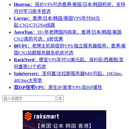
Hostyun
：低价VPS可选香港/美国/日本/韩国机房，支持
月付学习练手首选
Locvps
：香港/日本/韩国/美国VPS年付80元
起,CN2/CTGNet线路
AoyoYun
：10+年老牌国内商家，香港/日本/韩国/美国
CN2/高防可选，8折优惠
80VPS
：老牌主机商提供VPS/独立服务器租用，香港/美
国CN2站群服务器多机房可选
RackNerd
：便宜VPS年付10美元起，洛杉矶/西雅图/圣
何塞等13个机房
SpinServers
：圣何塞/达拉斯服务器$49/月起，10Gbps-
40Gbps大带宽
双ISP住宅VPS
：原生IP/家宽VPS/双ISP属性
