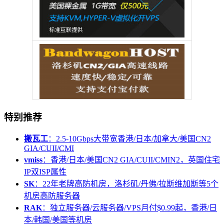
特别推荐
搬瓦工
：2.5-10Gbps大带宽香港/日本/加拿大/美国CN2
GIA/CUII/CMI
vmiss
：香港/日本/美国CN2 GIA/CUII/CMIN2，英国住宅
IP双ISP属性
SK
：22年老牌高防机房，洛杉矶/丹佛/拉斯维加斯等5个
机房高防服务器
RAK
：独立服务器/云服务器/VPS月付$0.99起，香港/日
本/韩国/美国等机房