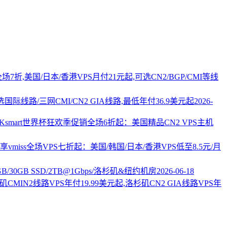
PS全场7折,美国/日本/香港VPS月付21元起,可选CN2/BGP/CMI等线
国际线路/三网CMI/CN2 GIA线路,最低年付36.9美元起
2026-
AKsmart世界杯狂欢季促销全场6折起：美国精品CN2 VPS主机
vmiss全场VPS七折起：美国/韩国/日本/香港VPS低至8.5元/月
2GB/30GB SSD/2TB@1Gbps/洛杉矶&纽约机房
2026-06-18
杉矶CMIN2线路VPS年付19.99美元起,洛杉矶CN2 GIA线路VPS年