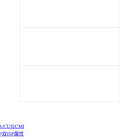
CUII/CMI
P双ISP属性