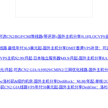
[6.18]LOCV
DMIT香港VPS补货：可选
R
7
DediRock：$8.88/年起-单核/
DediOne：洛