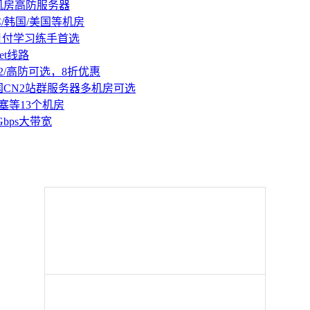
机房高防服务器
本/韩国/美国等机房
持月付学习练手首选
et线路
2/高防可选，8折优惠
国CN2站群服务器多机房可选
塞等13个机房
Gbps大带宽