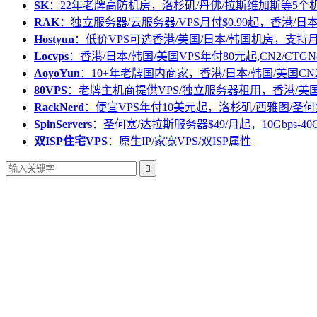
SK
：22年老牌高防机房，洛杉矶/丹佛/拉斯维加斯等5个
RAK
：独立服务器/云服务器/VPS月付$0.99起，香港/日
Hostyun
：低价VPS可选香港/美国/日本/韩国机房，支
Locvps
：香港/日本/韩国/美国VPS年付80元起,CN2/CTGN
AoyoYun
：10+年老牌国内商家，香港/日本/韩国/美国CN
80VPS
：老牌主机商提供VPS/独立服务器租用，香港/美
RackNerd
：便宜VPS年付10美元起，洛杉矶/西雅图/圣何
SpinServers
：圣何塞/达拉斯服务器$49/月起，10Gbps-40
双ISP住宅VPS
：原生IP/家宽VPS/双ISP属性
