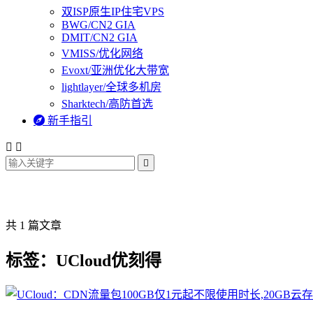
双ISP原生IP住宅VPS
BWG/CN2 GIA
DMIT/CN2 GIA
VMISS/优化网络
Evoxt/亚洲优化大带宽
lightlayer/全球多机房
Sharktech/高防首选

新手指引



共 1 篇文章
标签：UCloud优刻得