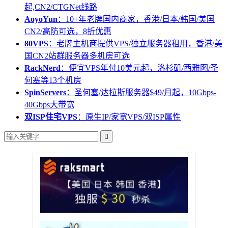
起,CN2/CTGNet线路
AoyoYun
：10+年老牌国内商家，香港/日本/韩国/美国
CN2/高防可选，8折优惠
80VPS
：老牌主机商提供VPS/独立服务器租用，香港/美
国CN2站群服务器多机房可选
RackNerd
：便宜VPS年付10美元起，洛杉矶/西雅图/圣
何塞等13个机房
SpinServers
：圣何塞/达拉斯服务器$49/月起，10Gbps-
40Gbps大带宽
双ISP住宅VPS
：原生IP/家宽VPS/双ISP属性
