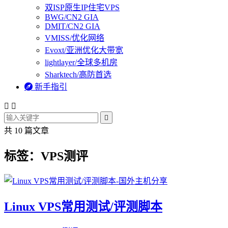
双ISP原生IP住宅VPS
BWG/CN2 GIA
DMIT/CN2 GIA
VMISS/优化网络
Evoxt/亚洲优化大带宽
lightlayer/全球多机房
Sharktech/高防首选

新手指引



共 10 篇文章
标签：VPS测评
Linux VPS常用测试/评测脚本