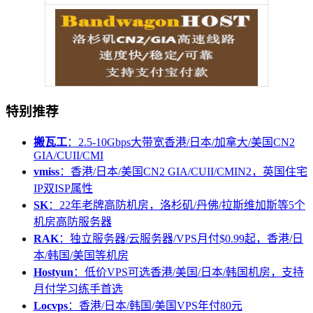
特别推荐
搬瓦工
：2.5-10Gbps大带宽香港/日本/加拿大/美国CN2
GIA/CUII/CMI
vmiss
：香港/日本/美国CN2 GIA/CUII/CMIN2，英国住宅
IP双ISP属性
SK
：22年老牌高防机房，洛杉矶/丹佛/拉斯维加斯等5个
机房高防服务器
RAK
：独立服务器/云服务器/VPS月付$0.99起，香港/日
本/韩国/美国等机房
Hostyun
：低价VPS可选香港/美国/日本/韩国机房，支持
月付学习练手首选
Locvps
：香港/日本/韩国/美国VPS年付80元