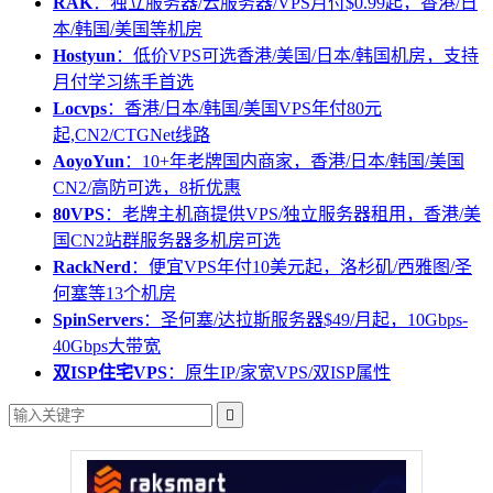
RAK
：独立服务器/云服务器/VPS月付$0.99起，香港/日
本/韩国/美国等机房
Hostyun
：低价VPS可选香港/美国/日本/韩国机房，支持
月付学习练手首选
Locvps
：香港/日本/韩国/美国VPS年付80元
起,CN2/CTGNet线路
AoyoYun
：10+年老牌国内商家，香港/日本/韩国/美国
CN2/高防可选，8折优惠
80VPS
：老牌主机商提供VPS/独立服务器租用，香港/美
国CN2站群服务器多机房可选
RackNerd
：便宜VPS年付10美元起，洛杉矶/西雅图/圣
何塞等13个机房
SpinServers
：圣何塞/达拉斯服务器$49/月起，10Gbps-
40Gbps大带宽
双ISP住宅VPS
：原生IP/家宽VPS/双ISP属性
