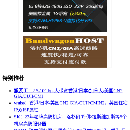
特别推荐
搬瓦工
：2.5-10Gbps大带宽香港/日本/加拿大/美国CN2
GIA/CUII/CMI
vmiss
：香港/日本/美国CN2 GIA/CUII/CMIN2，英国住宅
IP双ISP属性
SK
：22年老牌高防机房，洛杉矶/丹佛/拉斯维加斯等5个
机房高防服务器