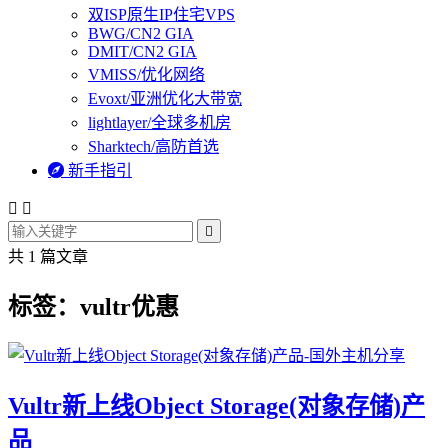
双ISP原生IP住宅VPS
BWG/CN2 GIA
DMIT/CN2 GIA
VMISS/优化网络
Evoxt/亚洲优化大带宽
lightlayer/全球多机房
Sharktech/高防首选

新手指引



共 1 篇文章
标签：vultr优惠
Vultr新上线Object Storage(对象存储)产
品