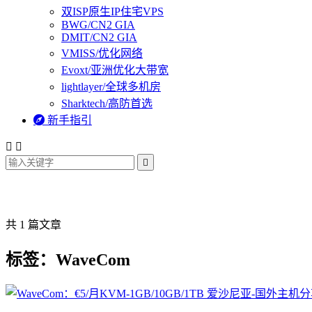
双ISP原生IP住宅VPS
BWG/CN2 GIA
DMIT/CN2 GIA
VMISS/优化网络
Evoxt/亚洲优化大带宽
lightlayer/全球多机房
Sharktech/高防首选

新手指引



共 1 篇文章
标签：WaveCom