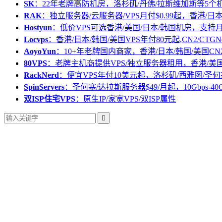
SK
：22年老牌高防机房，洛杉矶/丹佛/拉斯维加斯等5个
RAK
：独立服务器/云服务器/VPS月付$0.99起，香港/日
Hostyun
：低价VPS可选香港/美国/日本/韩国机房，支
Locvps
：香港/日本/韩国/美国VPS年付80元起,CN2/CTGN
AoyoYun
：10+年老牌国内商家，香港/日本/韩国/美国CN
80VPS
：老牌主机商提供VPS/独立服务器租用，香港/美
RackNerd
：便宜VPS年付10美元起，洛杉矶/西雅图/圣何
SpinServers
：圣何塞/达拉斯服务器$49/月起，10Gbps-40
双ISP住宅VPS
：原生IP/家宽VPS/双ISP属性
