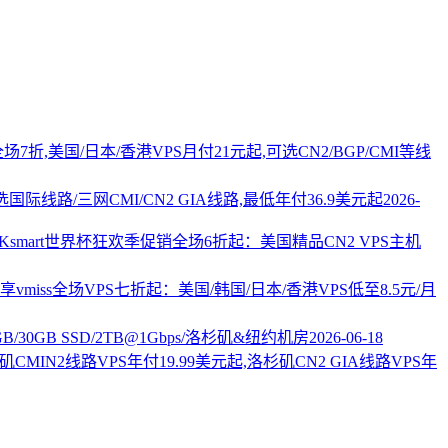
PS全场7折,美国/日本/香港VPS月付21元起,可选CN2/BGP/CMI等线
国际线路/三网CMI/CN2 GIA线路,最低年付36.9美元起
2026-
AKsmart世界杯狂欢季促销全场6折起：美国精品CN2 VPS主机
vmiss全场VPS七折起：美国/韩国/日本/香港VPS低至8.5元/月
2GB/30GB SSD/2TB@1Gbps/洛杉矶&纽约机房
2026-06-18
杉矶CMIN2线路VPS年付19.99美元起,洛杉矶CN2 GIA线路VPS年