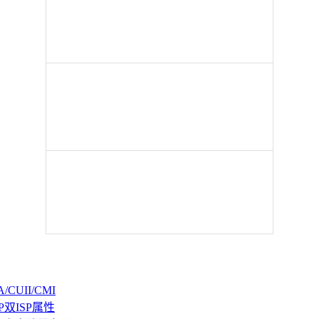
CUII/CMI
P双ISP属性