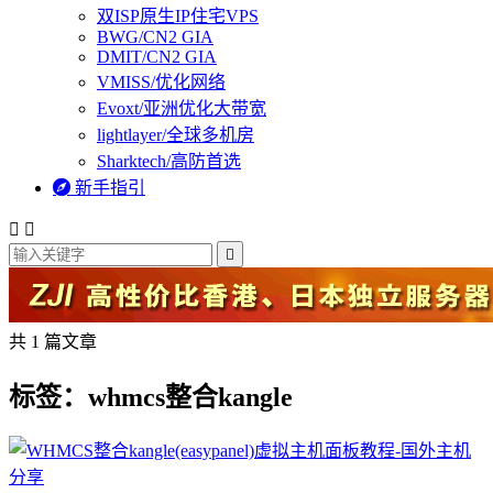
双ISP原生IP住宅VPS
BWG/CN2 GIA
DMIT/CN2 GIA
VMISS/优化网络
Evoxt/亚洲优化大带宽
lightlayer/全球多机房
Sharktech/高防首选

新手指引



共 1 篇文章
标签：whmcs整合kangle