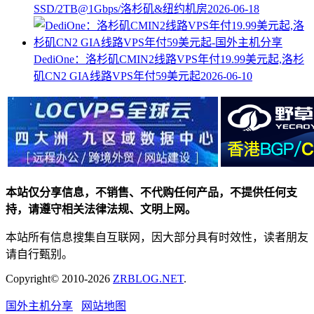
SSD/2TB@1Gbps/洛杉矶&纽约机房
2026-06-18
DediOne：洛杉矶CMIN2线路VPS年付19.99美元起,洛杉
矶CN2 GIA线路VPS年付59美元起
2026-06-10
本站仅分享信息，不销售、不代购任何产品，不提供任何支
持，请遵守相关法律法规、文明上网。
本站所有信息搜集自互联网，因大部分具有时效性，读者朋友
请自行甄别。
Copyright© 2010-2026
ZRBLOG.NET
.
国外主机分享
网站地图