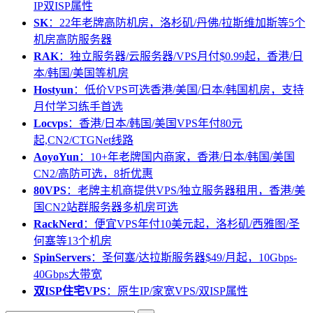
IP双ISP属性
SK
：22年老牌高防机房，洛杉矶/丹佛/拉斯维加斯等5个
机房高防服务器
RAK
：独立服务器/云服务器/VPS月付$0.99起，香港/日
本/韩国/美国等机房
Hostyun
：低价VPS可选香港/美国/日本/韩国机房，支持
月付学习练手首选
Locvps
：香港/日本/韩国/美国VPS年付80元
起,CN2/CTGNet线路
AoyoYun
：10+年老牌国内商家，香港/日本/韩国/美国
CN2/高防可选，8折优惠
80VPS
：老牌主机商提供VPS/独立服务器租用，香港/美
国CN2站群服务器多机房可选
RackNerd
：便宜VPS年付10美元起，洛杉矶/西雅图/圣
何塞等13个机房
SpinServers
：圣何塞/达拉斯服务器$49/月起，10Gbps-
40Gbps大带宽
双ISP住宅VPS
：原生IP/家宽VPS/双ISP属性