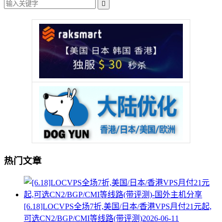

热门文章
[6.18]LOCVPS全场7折,美国/日本/香港VPS月付21元起,
可选CN2/BGP/CMI等线路(带评测)
2026-06-11