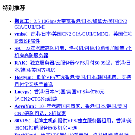
特别推荐
搬瓦工
：2.5-10Gbps大带宽香港/日本/加拿大/美国CN2
GIA/CUII/CMI
vmiss
：香港/日本/美国CN2 GIA/CUII/CMIN2，英国住宅
IP双ISP属性
SK
：22年老牌高防机房，洛杉矶/丹佛/拉斯维加斯等5个
机房高防服务器
RAK
：独立服务器/云服务器/VPS月付$0.99起，香港/日
本/韩国/美国等机房
Hostyun
：低价VPS可选香港/美国/日本/韩国机房，支持
月付学习练手首选
Locvps
：香港/日本/韩国/美国VPS年付80元
起,CN2/CTGNet线路
AoyoYun
：10+年老牌国内商家，香港/日本/韩国/美国
CN2/高防可选，8折优惠
80VPS
：老牌主机商提供VPS/独立服务器租用，香港/美
国CN2站群服务器多机房可选