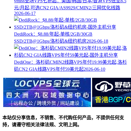
vmiss全场VPS七折起：美国/韩国/日本/香港VPS低至8.5
元/月起,可选CN2 GIA/AS9929/CMIN2/三网优化线路
2026-06-17
DediRock：$8.88/年起-单核/2GB/30GB
SSD/2TB@1Gbps/洛杉矶&纽约机房
2026-06-18
DediOne：洛杉矶CMIN2线路VPS年付19.99美元起,洛杉
矶CN2 GIA线路VPS年付59美元起
2026-06-10
本站仅分享信息，不销售、不代购任何产品，不提供任何支
持，请遵守相关法律法规、文明上网。