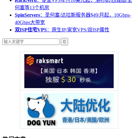
RackNerd
：便宜VPS年付10美元起，洛杉矶/西雅图/圣
何塞等13个机房
SpinServers
：圣何塞/达拉斯服务器$49/月起，10Gbps-
40Gbps大带宽
双ISP住宅VPS
：原生IP/家宽VPS/双ISP属性
