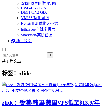
双ISP原生IP住宅VPS
BWG/CN2 GIA
DMIT/CN2 GIA
VMISS/优化网络
Evoxt/亚洲优化大带宽
lightlayer/全球多机房
Sharktech/高防首选

新手指引



共 1 篇文章
标签：zlidc
zlidc：香港/韩国/美国VPS低至$13.9/年