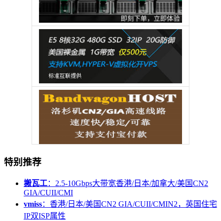
特别推荐
搬瓦工
：2.5-10Gbps大带宽香港/日本/加拿大/美国CN2
GIA/CUII/CMI
vmiss
：香港/日本/美国CN2 GIA/CUII/CMIN2，英国住宅
IP双ISP属性