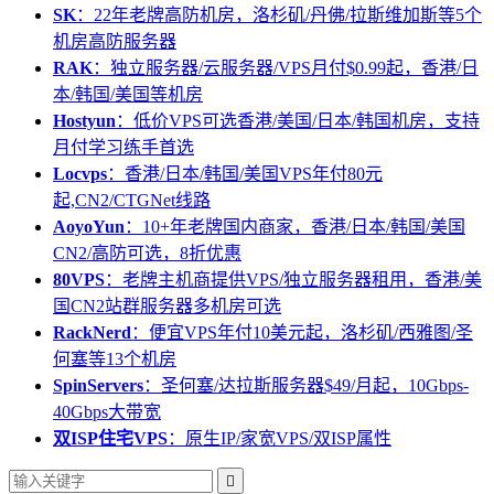
SK
：22年老牌高防机房，洛杉矶/丹佛/拉斯维加斯等5个
机房高防服务器
RAK
：独立服务器/云服务器/VPS月付$0.99起，香港/日
本/韩国/美国等机房
Hostyun
：低价VPS可选香港/美国/日本/韩国机房，支持
月付学习练手首选
Locvps
：香港/日本/韩国/美国VPS年付80元
起,CN2/CTGNet线路
AoyoYun
：10+年老牌国内商家，香港/日本/韩国/美国
CN2/高防可选，8折优惠
80VPS
：老牌主机商提供VPS/独立服务器租用，香港/美
国CN2站群服务器多机房可选
RackNerd
：便宜VPS年付10美元起，洛杉矶/西雅图/圣
何塞等13个机房
SpinServers
：圣何塞/达拉斯服务器$49/月起，10Gbps-
40Gbps大带宽
双ISP住宅VPS
：原生IP/家宽VPS/双ISP属性
