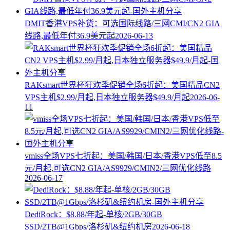
DMIT香港VPS补货：可选国际线路/三网CMI/CN2 GIA
线路,最低年付36.9美元起
2026-06-13
RAKsmart世界杯狂欢季促销全场6折起：美国精品CN2
VPS主机$2.99/月起,日本独立服务器$49.9/月起
2026-06-
11
vmiss全场VPS七折起：美国/韩国/日本/香港VPS低至8.5
元/月起,可选CN2 GIA/AS9929/CMIN2/三网优化线路
2026-06-17
DediRock：$8.88/年起-单核/2GB/30GB
SSD/2TB@1Gbps/洛杉矶&纽约机房
2026-06-18