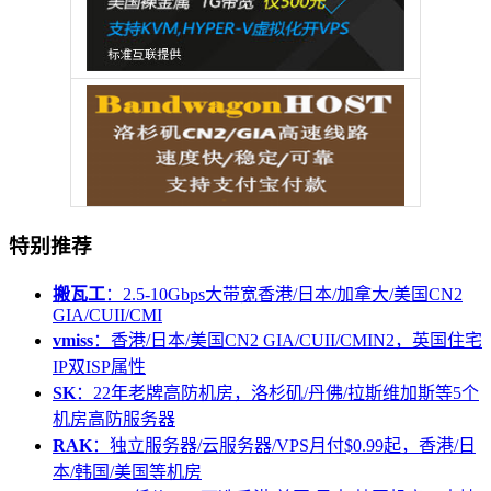
特别推荐
搬瓦工
：2.5-10Gbps大带宽香港/日本/加拿大/美国CN2
GIA/CUII/CMI
vmiss
：香港/日本/美国CN2 GIA/CUII/CMIN2，英国住宅
IP双ISP属性
SK
：22年老牌高防机房，洛杉矶/丹佛/拉斯维加斯等5个
机房高防服务器
RAK
：独立服务器/云服务器/VPS月付$0.99起，香港/日
本/韩国/美国等机房