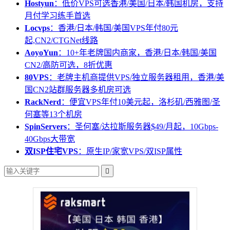
Hostyun
：低价VPS可选香港/美国/日本/韩国机房，支持
月付学习练手首选
Locvps
：香港/日本/韩国/美国VPS年付80元
起,CN2/CTGNet线路
AoyoYun
：10+年老牌国内商家，香港/日本/韩国/美国
CN2/高防可选，8折优惠
80VPS
：老牌主机商提供VPS/独立服务器租用，香港/美
国CN2站群服务器多机房可选
RackNerd
：便宜VPS年付10美元起，洛杉矶/西雅图/圣
何塞等13个机房
SpinServers
：圣何塞/达拉斯服务器$49/月起，10Gbps-
40Gbps大带宽
双ISP住宅VPS
：原生IP/家宽VPS/双ISP属性
