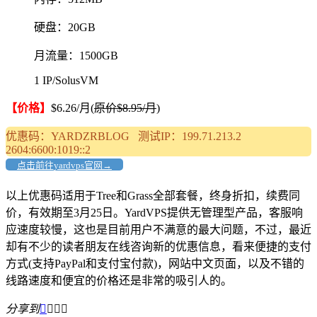
硬盘：20GB
月流量：1500GB
1 IP/SolusVM
【价格】
$6.26/月(
原价$8.95/月
)
优惠码：YARDZRBLOG 测试IP：199.71.213.2
2604:6600:1019::2
点击前往yardvps官网→
以上优惠码适用于Tree和Grass全部套餐，终身折扣，续费同
价，有效期至3月25日。YardVPS提供无管理型产品，客服响
应速度较慢，这也是目前用户不满意的最大问题，不过，最近
却有不少的读者朋友在线咨询新的优惠信息，看来便捷的支付
方式(支持PayPal和支付宝付款)，网站中文页面，以及不错的
线路速度和便宜的价格还是非常的吸引人的。
分享到



