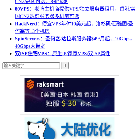
CN2/高防可选，8折优惠
80VPS
：老牌主机商提供VPS/独立服务器租用，香港/美
国CN2站群服务器多机房可选
RackNerd
：便宜VPS年付10美元起，洛杉矶/西雅图/圣
何塞等13个机房
SpinServers
：圣何塞/达拉斯服务器$49/月起，10Gbps-
40Gbps大带宽
双ISP住宅VPS
：原生IP/家宽VPS/双ISP属性
