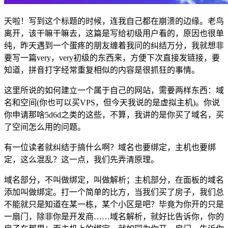
天啦！写到这个标题的时候，连我自己都在崩溃的边缘。老鸟
离开，该干嘛干嘛去，这篇是写给初级用户看的，原因也很单
纯，昨天遇到一个蛋疼的朋友缠着我问的纠结万分，我就想非
要写一篇very，very初级的东西来，方便下次直接发链接，要
知道，拼音打字经常重复相似的内容是很抓狂的事情。
这里所说的如何建立一个属于自己的网站，需要两样东西：域
名和空间(你也可以买VPS，但今天我说的是虚拟主机)。你说
你申请那啥5d6d之类的这些，不算，我讲的是你买了域名，买
了空间怎么用的问题。
有一位读者就纠结于搞什么啊？域名也要绑定，主机也要绑
定，这么混乱？这一点，我们先弄清原理。
域名部分，不叫做绑定，叫做解析；主机部分，在面板的域名
添加叫做绑定。打一个简单的比方，当我们买了房子，我们总
不能就只是知道在某一栋，某个小区是吧？毕竟为你开的只是
一扇门，除非你是开发商……域名解析，就好比告诉你，你的