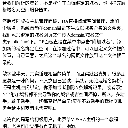
若我们解析的域名，不是我们在面板绑定的域名，也同样先解
析域名到空间服务器IP。
然后登陆虚拟主机管理面板，DA直接点域空间管理，添加一
个域名，系统自动在domain目录下生成以域名命名的文件夹，
我们添加绑定的域名网页文件传入domain/域名文件
夹/public_html下。CP面板直接在菜单中点击”附加域名”，添
加新的域名绑定在空间，在添加过程中，可以自定义文件根的
位置，自己留意，之后这个域名的网页文件放到这个文件根目
录的。
敲字敲半天，其实道理相当的简单，而且实践出真知，很多朋
友总是一味的问，不愿意自己尝试，其实，无论是域名解析，
还是主机空间绑定，你添加或者删除N条解析记录，或者添加
N个附加域名都不会导致你的域名或者空间坏掉，所以，多动
手，敢于动手，一切都变得简单了(实在不敢动手的就提交服
务单给主机商请求代劳吧)。
这篇真的是写给初级用户，也算给VPSAA主机的一个教程
吧，老鸟可能觉得有点无聊了，抱歉。