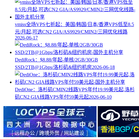
vmiss全场VPS七折起：美国/韩国/日本/香港VPS低至8.5
元/月起,可选CN2 GIA/AS9929/CMIN2/三网优化线路
2026-06-17
DediRock：$8.88/年起-单核/2GB/30GB
SSD/2TB@1Gbps/洛杉矶&纽约机房
2026-06-18
DediOne：洛杉矶CMIN2线路VPS年付19.99美元起,洛杉
矶CN2 GIA线路VPS年付59美元起
2026-06-10