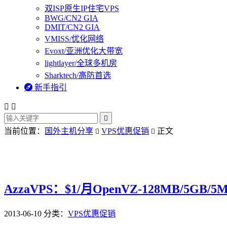
双ISP原生IP住宅VPS
BWG/CN2 GIA
DMIT/CN2 GIA
VMISS/优化网络
Evoxt/亚洲优化大带宽
lightlayer/全球多机房
Sharktech/高防首选

新手指引



当前位置：
国外主机分享
VPS优惠促销
正文


AzzaVPS：$1/月OpenVZ-128MB/5GB
2013-06-10
分类：
VPS优惠促销