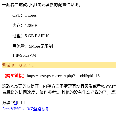
一起看看这款月付1美元套餐的配置信息吧。
CPU：1 cores
内存：128MB
硬盘：5 GB RAID10
月流量：5Mbps无限制
1 IP/SolusVM
测试IP：72.29.4.2
【购买链接】
https://azzavps.com/cart.php?a=add&pid=16
这款VPS真的很便宜，内存方面不清楚有没有突发或者vSWAP什
表最终的访问速度，仅作参考)。其他的没有什么好说的了，反
分享到




AzzaVPS
OpenVZ
圣路易斯