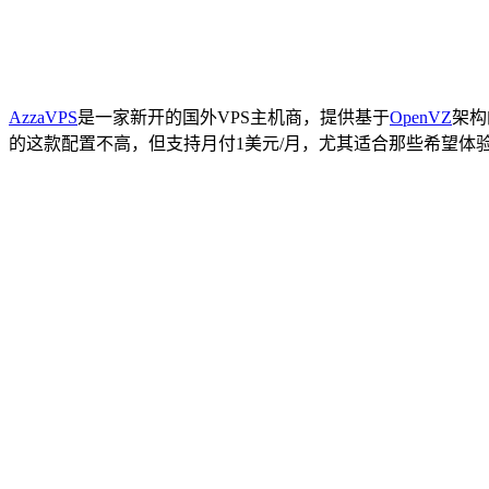
AzzaVPS
是一家新开的国外VPS主机商，提供基于
OpenVZ
架构
的这款配置不高，但支持月付1美元/月，尤其适合那些希望体