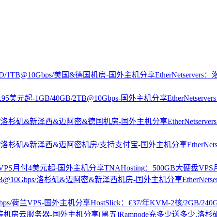
EtherNetserve
EtherNets
EtherNetser
EtherN
TNAHosting：500GB大硬盘V
EtherNe
HostSlick：€37/年KVM-2核/2GB/24
[黑五]Ramnode充多少送多少,洛