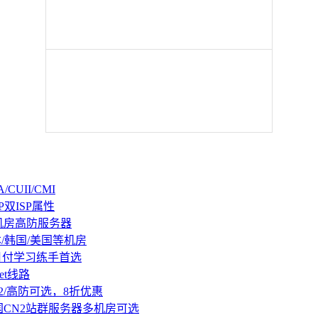
CUII/CMI
P双ISP属性
机房高防服务器
本/韩国/美国等机房
持月付学习练手首选
et线路
2/高防可选，8折优惠
国CN2站群服务器多机房可选