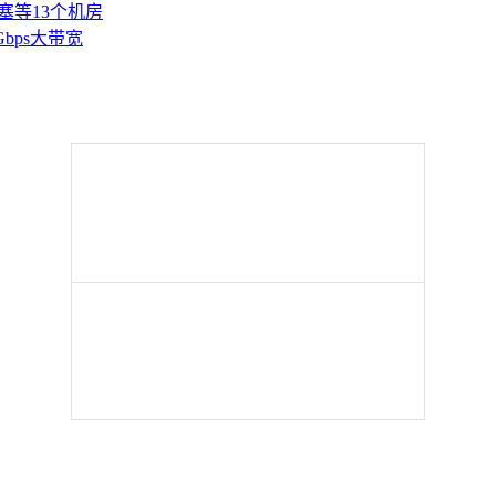
塞等13个机房
Gbps大带宽