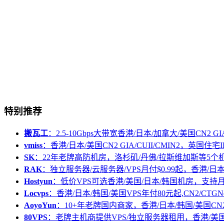
特别推荐
搬瓦工
：2.5-10Gbps大带宽香港/日本/加拿大/美国CN2 GIA/
vmiss
：香港/日本/美国CN2 GIA/CUII/CMIN2，英国住宅I
SK
：22年老牌高防机房，洛杉矶/丹佛/拉斯维加斯等5个
RAK
：独立服务器/云服务器/VPS月付$0.99起，香港/日
Hostyun
：低价VPS可选香港/美国/日本/韩国机房，支
Locvps
：香港/日本/韩国/美国VPS年付80元起,CN2/CTGN
AoyoYun
：10+年老牌国内商家，香港/日本/韩国/美国CN
80VPS
：老牌主机商提供VPS/独立服务器租用，香港/美