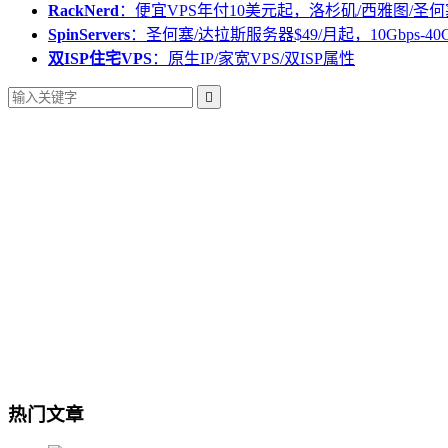
RackNerd
：便宜VPS年付10美元起，洛杉矶/西雅图/圣何
SpinServers
：圣何塞/达拉斯服务器$49/月起，10Gbps-40
双ISP住宅VPS
：原生IP/家宽VPS/双ISP属性

热门文章