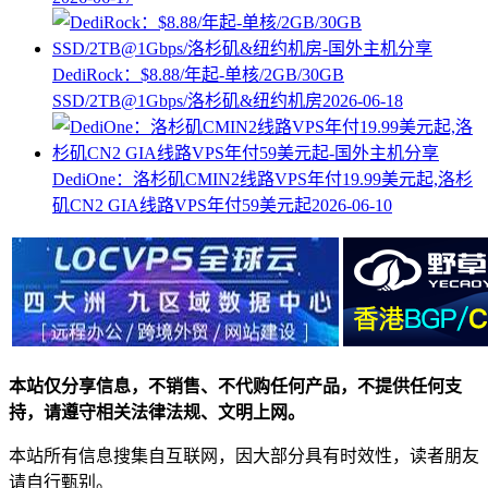
DediRock：$8.88/年起-单核/2GB/30GB
SSD/2TB@1Gbps/洛杉矶&纽约机房
2026-06-18
DediOne：洛杉矶CMIN2线路VPS年付19.99美元起,洛杉
矶CN2 GIA线路VPS年付59美元起
2026-06-10
本站仅分享信息，不销售、不代购任何产品，不提供任何支
持，请遵守相关法律法规、文明上网。
本站所有信息搜集自互联网，因大部分具有时效性，读者朋友
请自行甄别。