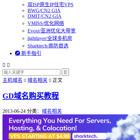
双ISP原生IP住宅VPS
BWG/CN2 GIA
DMIT/CN2 GIA
VMISS/优化网络
Evoxt/亚洲优化大带宽
lightlayer/全球多机房
Sharktech/高防首选

新手指引



主机域名
域名相关
正文


GD域名购买教程
2013-06-24
分类：
域名相关