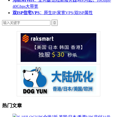
SpinServers
：圣何塞/达拉斯服务器$49/月起，10Gbps-
40Gbps大带宽
双ISP住宅VPS
：原生IP/家宽VPS/双ISP属性

热门文章