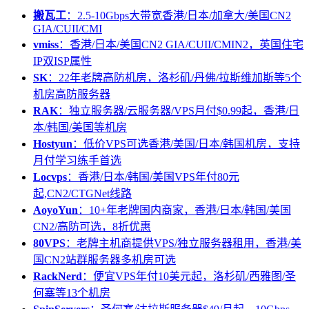
搬瓦工
：2.5-10Gbps大带宽香港/日本/加拿大/美国CN2
GIA/CUII/CMI
vmiss
：香港/日本/美国CN2 GIA/CUII/CMIN2，英国住宅
IP双ISP属性
SK
：22年老牌高防机房，洛杉矶/丹佛/拉斯维加斯等5个
机房高防服务器
RAK
：独立服务器/云服务器/VPS月付$0.99起，香港/日
本/韩国/美国等机房
Hostyun
：低价VPS可选香港/美国/日本/韩国机房，支持
月付学习练手首选
Locvps
：香港/日本/韩国/美国VPS年付80元
起,CN2/CTGNet线路
AoyoYun
：10+年老牌国内商家，香港/日本/韩国/美国
CN2/高防可选，8折优惠
80VPS
：老牌主机商提供VPS/独立服务器租用，香港/美
国CN2站群服务器多机房可选
RackNerd
：便宜VPS年付10美元起，洛杉矶/西雅图/圣
何塞等13个机房