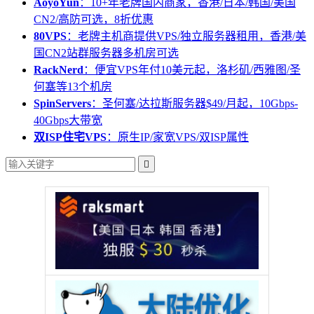
AoyoYun
：10+年老牌国内商家，香港/日本/韩国/美国
CN2/高防可选，8折优惠
80VPS
：老牌主机商提供VPS/独立服务器租用，香港/美
国CN2站群服务器多机房可选
RackNerd
：便宜VPS年付10美元起，洛杉矶/西雅图/圣
何塞等13个机房
SpinServers
：圣何塞/达拉斯服务器$49/月起，10Gbps-
40Gbps大带宽
双ISP住宅VPS
：原生IP/家宽VPS/双ISP属性
