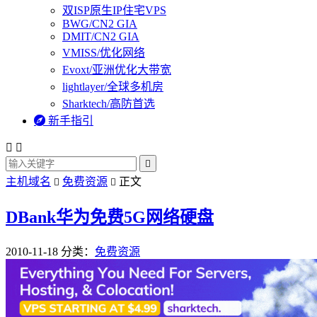
双ISP原生IP住宅VPS
BWG/CN2 GIA
DMIT/CN2 GIA
VMISS/优化网络
Evoxt/亚洲优化大带宽
lightlayer/全球多机房
Sharktech/高防首选

新手指引



主机域名
免费资源
正文


DBank华为免费5G网络硬盘
2010-11-18
分类：
免费资源