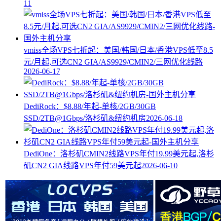
11
vmiss全场VPS七折起：美国/韩国/日本/香港VPS低至8.5
元/月起,可选CN2 GIA/AS9929/CMIN2/三网优化线路
2026-06-17
DediRock：$8.88/年起-单核/2GB/30GB
SSD/2TB@1Gbps/洛杉矶&纽约机房
2026-06-18
DediOne：洛杉矶CMIN2线路VPS年付19.99美元起,洛杉
矶CN2 GIA线路VPS年付59美元起
2026-06-10