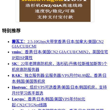
特别推荐
搬瓦工
：2.5-10Gbps大带宽香港/日本/加拿大/美国CN2
GIA/CUII/CMI
vmiss
：香港/日本/美国CN2 GIA/CUII/CMIN2，英国住宅
IP双ISP属性
SK
：22年老牌高防机房，洛杉矶/丹佛/拉斯维加斯等5个
机房高防服务器
RAK
：独立服务器/云服务器/VPS月付$0.99起，香港/日
本/韩国/美国等机房
Hostyun
：低价VPS可选香港/美国/日本/韩国机房，支持
月付学习练手首选
Locvps
：香港/日本/韩国/美国VPS年付80元
起,CN2/CTGNet线路