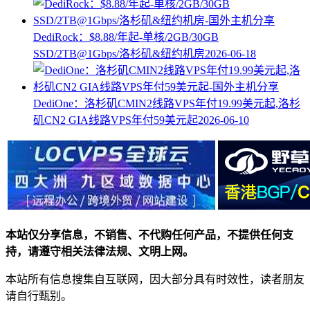
DediRock：$8.88/年起-单核/2GB/30GB
SSD/2TB@1Gbps/洛杉矶&纽约机房
2026-06-18
DediOne：洛杉矶CMIN2线路VPS年付19.99美元起,洛杉
矶CN2 GIA线路VPS年付59美元起
2026-06-10
本站仅分享信息，不销售、不代购任何产品，不提供任何支
持，请遵守相关法律法规、文明上网。
本站所有信息搜集自互联网，因大部分具有时效性，读者朋友
请自行甄别。