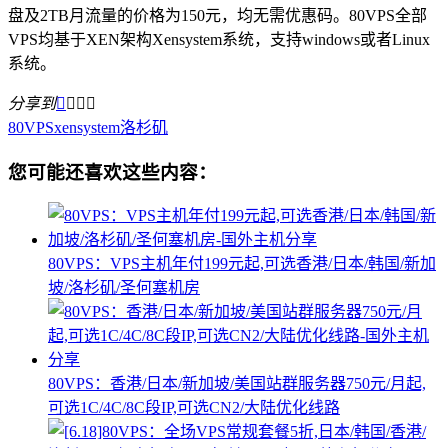
盘及2TB月流量的价格为150元，均无需优惠码。80VPS全部
VPS均基于XEN架构Xensystem系统，支持windows或者Linux
系统。
分享到




80VPS
xensystem
洛杉矶
您可能还喜欢这些内容：
80VPS：VPS主机年付199元起,可选香港/日本/韩国/新加
坡/洛杉矶/圣何塞机房
80VPS：香港/日本/新加坡/美国站群服务器750元/月起,
可选1C/4C/8C段IP,可选CN2/大陆优化线路