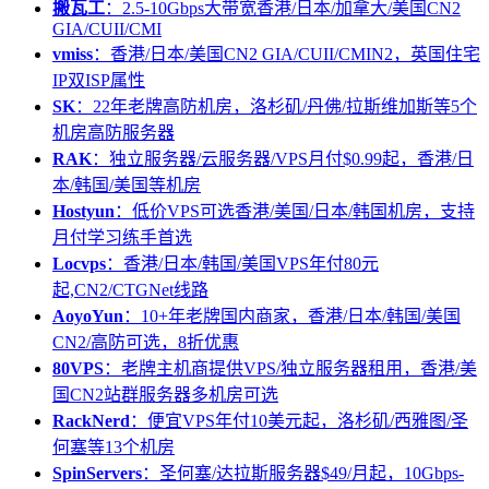
搬瓦工
：2.5-10Gbps大带宽香港/日本/加拿大/美国CN2
GIA/CUII/CMI
vmiss
：香港/日本/美国CN2 GIA/CUII/CMIN2，英国住宅
IP双ISP属性
SK
：22年老牌高防机房，洛杉矶/丹佛/拉斯维加斯等5个
机房高防服务器
RAK
：独立服务器/云服务器/VPS月付$0.99起，香港/日
本/韩国/美国等机房
Hostyun
：低价VPS可选香港/美国/日本/韩国机房，支持
月付学习练手首选
Locvps
：香港/日本/韩国/美国VPS年付80元
起,CN2/CTGNet线路
AoyoYun
：10+年老牌国内商家，香港/日本/韩国/美国
CN2/高防可选，8折优惠
80VPS
：老牌主机商提供VPS/独立服务器租用，香港/美
国CN2站群服务器多机房可选
RackNerd
：便宜VPS年付10美元起，洛杉矶/西雅图/圣
何塞等13个机房
SpinServers
：圣何塞/达拉斯服务器$49/月起，10Gbps-