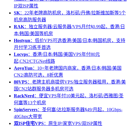
IP双ISP属性
SK
：22年老牌高防机房，洛杉矶/丹佛/拉斯维加斯等5个
机房高防服务器
RAK
：独立服务器/云服务器/VPS月付$0.99起，香港/日
本/韩国/美国等机房
Hostyun
：低价VPS可选香港/美国/日本/韩国机房，支持
月付学习练手首选
Locvps
：香港/日本/韩国/美国VPS年付80元
起,CN2/CTGNet线路
AoyoYun
：10+年老牌国内商家，香港/日本/韩国/美国
CN2/高防可选，8折优惠
80VPS
：老牌主机商提供VPS/独立服务器租用，香港/美
国CN2站群服务器多机房可选
RackNerd
：便宜VPS年付10美元起，洛杉矶/西雅图/圣
何塞等13个机房
SpinServers
：圣何塞/达拉斯服务器$49/月起，10Gbps-
40Gbps大带宽
双ISP住宅VPS
：原生IP/家宽VPS/双ISP属性