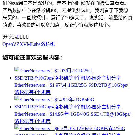
们的ssh端口不是默认的，连不上的时候就在面板认真看看。
产品数据中心在洛杉矶PR，无提供测试IP，我刚看了下我原
来买的，一直放探针，运行了50多天了。说实话，流量给的真
磕碜，喜欢IP的可以多加点，反正便宜就多选几个。
分享到




OpenVZ
XVMLabs
洛杉矶
您可能还喜欢这些内容：
EtherNetservers：$1.97/月-1GB/25G SSD/2TB@10Gbps/
洛杉矶等4个机房
EtherNetservers：$14.95/年-1GB/40G SSD/1TB@10Gbps/
洛杉矶等4个机房