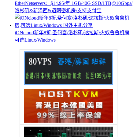
EtherNetservers：$14.95/年-1GB/40G SSD/1TB@10Gbps/
洛杉矶&新泽西&迈阿密机房/支持支付宝
iONcloud新年8折,圣何塞/洛杉矶/达拉斯/火奴鲁鲁机房,
可选Linux/Windows