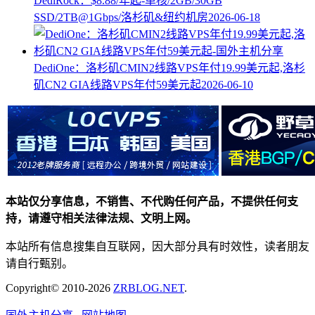
DediRock：$8.88/年起-单核/2GB/30GB
SSD/2TB@1Gbps/洛杉矶&纽约机房
2026-06-18
DediOne：洛杉矶CMIN2线路VPS年付19.99美元起,洛杉
矶CN2 GIA线路VPS年付59美元起
2026-06-10
本站仅分享信息，不销售、不代购任何产品，不提供任何支
持，请遵守相关法律法规、文明上网。
本站所有信息搜集自互联网，因大部分具有时效性，读者朋友
请自行甄别。
Copyright© 2010-2026
ZRBLOG.NET
.