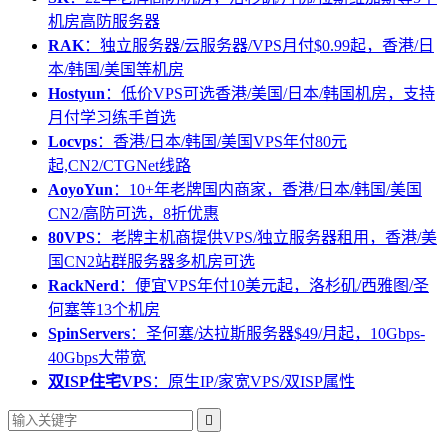
机房高防服务器
RAK
：独立服务器/云服务器/VPS月付$0.99起，香港/日
本/韩国/美国等机房
Hostyun
：低价VPS可选香港/美国/日本/韩国机房，支持
月付学习练手首选
Locvps
：香港/日本/韩国/美国VPS年付80元
起,CN2/CTGNet线路
AoyoYun
：10+年老牌国内商家，香港/日本/韩国/美国
CN2/高防可选，8折优惠
80VPS
：老牌主机商提供VPS/独立服务器租用，香港/美
国CN2站群服务器多机房可选
RackNerd
：便宜VPS年付10美元起，洛杉矶/西雅图/圣
何塞等13个机房
SpinServers
：圣何塞/达拉斯服务器$49/月起，10Gbps-
40Gbps大带宽
双ISP住宅VPS
：原生IP/家宽VPS/双ISP属性
