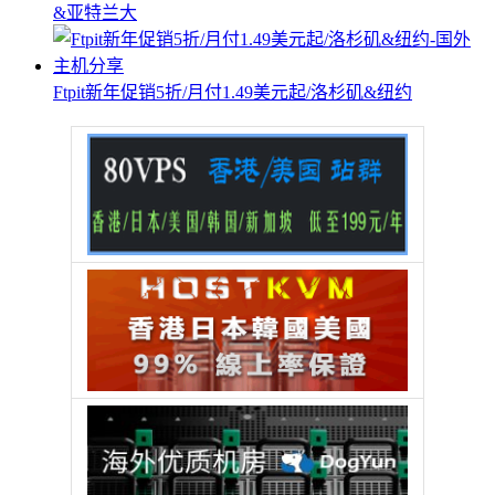
&亚特兰大
Ftpit新年促销5折/月付1.49美元起/洛杉矶&纽约