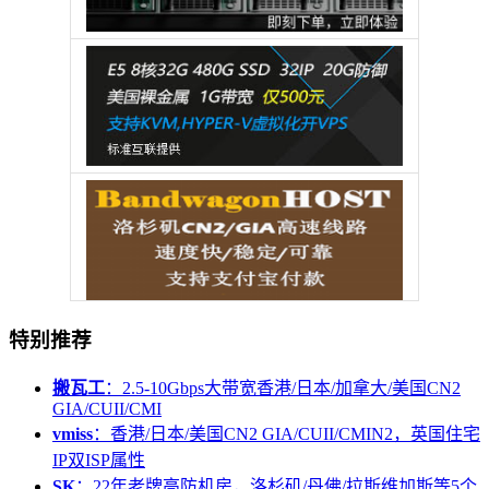
特别推荐
搬瓦工
：2.5-10Gbps大带宽香港/日本/加拿大/美国CN2
GIA/CUII/CMI
vmiss
：香港/日本/美国CN2 GIA/CUII/CMIN2，英国住宅
IP双ISP属性
SK
：22年老牌高防机房，洛杉矶/丹佛/拉斯维加斯等5个