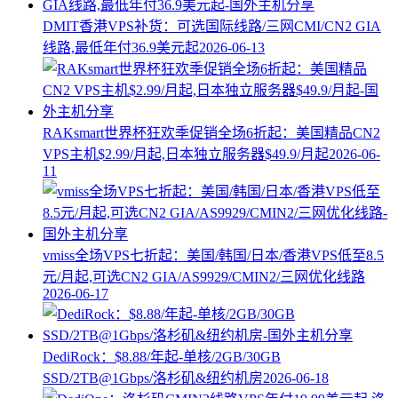
DMIT香港VPS补货：可选国际线路/三网CMI/CN2 GIA
线路,最低年付36.9美元起
2026-06-13
RAKsmart世界杯狂欢季促销全场6折起：美国精品CN2
VPS主机$2.99/月起,日本独立服务器$49.9/月起
2026-06-
11
vmiss全场VPS七折起：美国/韩国/日本/香港VPS低至8.5
元/月起,可选CN2 GIA/AS9929/CMIN2/三网优化线路
2026-06-17
DediRock：$8.88/年起-单核/2GB/30GB
SSD/2TB@1Gbps/洛杉矶&纽约机房
2026-06-18