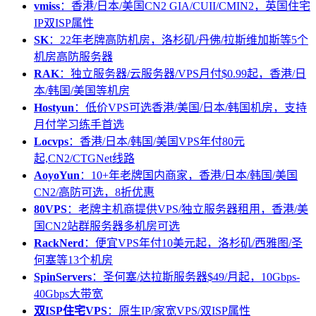
vmiss
：香港/日本/美国CN2 GIA/CUII/CMIN2，英国住宅
IP双ISP属性
SK
：22年老牌高防机房，洛杉矶/丹佛/拉斯维加斯等5个
机房高防服务器
RAK
：独立服务器/云服务器/VPS月付$0.99起，香港/日
本/韩国/美国等机房
Hostyun
：低价VPS可选香港/美国/日本/韩国机房，支持
月付学习练手首选
Locvps
：香港/日本/韩国/美国VPS年付80元
起,CN2/CTGNet线路
AoyoYun
：10+年老牌国内商家，香港/日本/韩国/美国
CN2/高防可选，8折优惠
80VPS
：老牌主机商提供VPS/独立服务器租用，香港/美
国CN2站群服务器多机房可选
RackNerd
：便宜VPS年付10美元起，洛杉矶/西雅图/圣
何塞等13个机房
SpinServers
：圣何塞/达拉斯服务器$49/月起，10Gbps-
40Gbps大带宽
双ISP住宅VPS
：原生IP/家宽VPS/双ISP属性