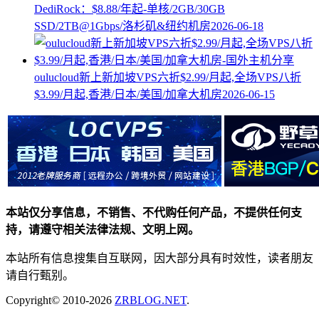
DediRock：$8.88/年起-单核/2GB/30GB
SSD/2TB@1Gbps/洛杉矶&纽约机房
2026-06-18
oulucloud新上新加坡VPS六折$2.99/月起,全场VPS八折
$3.99/月起,香港/日本/美国/加拿大机房
2026-06-15
本站仅分享信息，不销售、不代购任何产品，不提供任何支
持，请遵守相关法律法规、文明上网。
本站所有信息搜集自互联网，因大部分具有时效性，读者朋友
请自行甄别。
Copyright© 2010-2026
ZRBLOG.NET
.