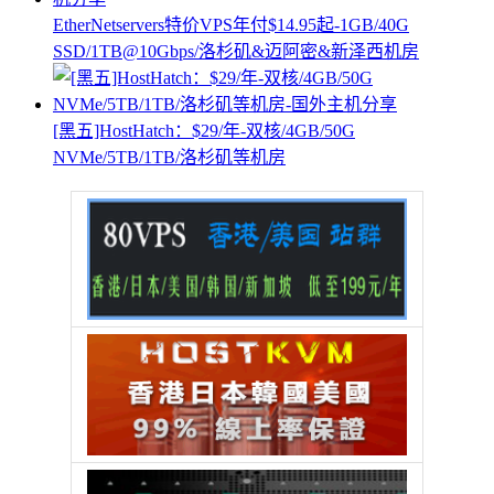
EtherNetservers特价VPS年付$14.95起-1GB/40G
SSD/1TB@10Gbps/洛杉矶&迈阿密&新泽西机房
[黑五]HostHatch：$29/年-双核/4GB/50G
NVMe/5TB/1TB/洛杉矶等机房