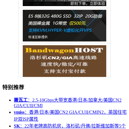
特别推荐
搬瓦工
：2.5-10Gbps大带宽香港/日本/加拿大/美国CN2
GIA/CUII/CMI
vmiss
：香港/日本/美国CN2 GIA/CUII/CMIN2，英国住宅
IP双ISP属性
SK
：22年老牌高防机房，洛杉矶/丹佛/拉斯维加斯等5个