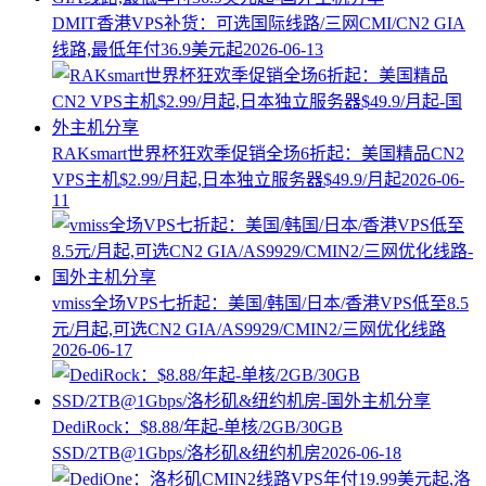
DMIT香港VPS补货：可选国际线路/三网CMI/CN2 GIA
线路,最低年付36.9美元起
2026-06-13
RAKsmart世界杯狂欢季促销全场6折起：美国精品CN2
VPS主机$2.99/月起,日本独立服务器$49.9/月起
2026-06-
11
vmiss全场VPS七折起：美国/韩国/日本/香港VPS低至8.5
元/月起,可选CN2 GIA/AS9929/CMIN2/三网优化线路
2026-06-17
DediRock：$8.88/年起-单核/2GB/30GB
SSD/2TB@1Gbps/洛杉矶&纽约机房
2026-06-18