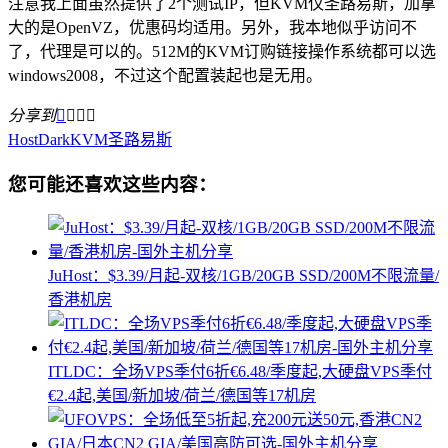
注意我上面虽然提供了2个测试IP，但KVM仅圣路易斯，加拿
大的是OpenVZ，优惠码均适用。另外，我本地似乎访问不
了，代理是可以的。512M的KVM订购链接操作系统都可以选
windows2008，不过这个配置装起也是无用。
分享到




HostDark
KVM
圣路易斯
您可能还喜欢这些内容：
JuHost：$3.39/月起-双核/1GB/20GB SSD/200M不限流量/
香港机房
ITLDC：全场VPS季付6折€6.48/季度起,大硬盘VPS季付
€2.4起,美国/新加坡/荷兰/德国等17机房