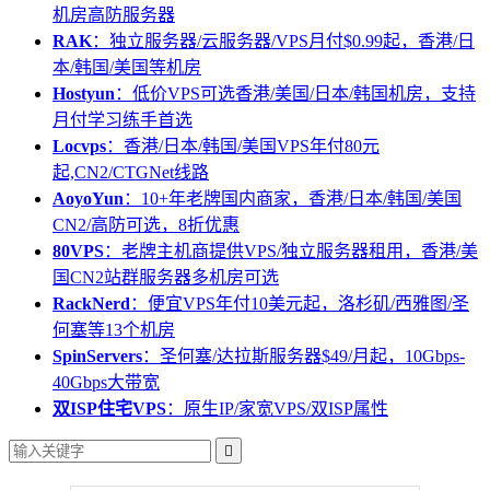
机房高防服务器
RAK
：独立服务器/云服务器/VPS月付$0.99起，香港/日
本/韩国/美国等机房
Hostyun
：低价VPS可选香港/美国/日本/韩国机房，支持
月付学习练手首选
Locvps
：香港/日本/韩国/美国VPS年付80元
起,CN2/CTGNet线路
AoyoYun
：10+年老牌国内商家，香港/日本/韩国/美国
CN2/高防可选，8折优惠
80VPS
：老牌主机商提供VPS/独立服务器租用，香港/美
国CN2站群服务器多机房可选
RackNerd
：便宜VPS年付10美元起，洛杉矶/西雅图/圣
何塞等13个机房
SpinServers
：圣何塞/达拉斯服务器$49/月起，10Gbps-
40Gbps大带宽
双ISP住宅VPS
：原生IP/家宽VPS/双ISP属性
