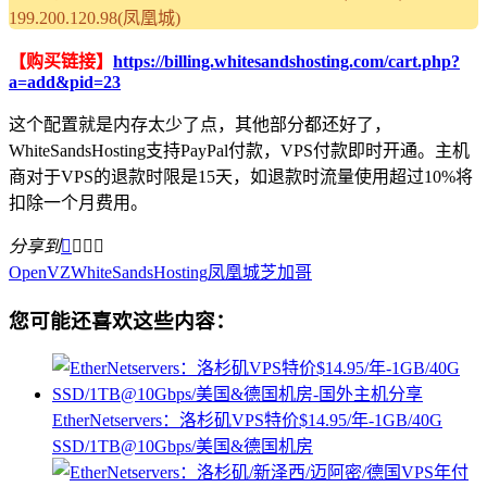
199.200.120.98(凤凰城)
【购买链接】
https://billing.whitesandshosting.com/cart.php?
a=add&pid=23
这个配置就是内存太少了点，其他部分都还好了，
WhiteSandsHosting支持PayPal付款，VPS付款即时开通。主机
商对于VPS的退款时限是15天，如退款时流量使用超过10%将
扣除一个月费用。
分享到




OpenVZ
WhiteSandsHosting
凤凰城
芝加哥
您可能还喜欢这些内容：
EtherNetservers：洛杉矶VPS特价$14.95/年-1GB/40G
SSD/1TB@10Gbps/美国&德国机房