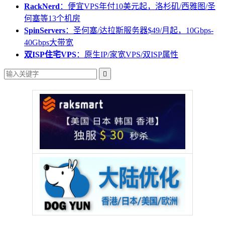
RackNerd
：便宜VPS年付10美元起，洛杉矶/西雅图/圣
何塞等13个机房
SpinServers
：圣何塞/达拉斯服务器$49/月起，10Gbps-
40Gbps大带宽
双ISP住宅VPS
：原生IP/家宽VPS/双ISP属性
