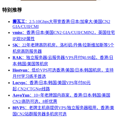
特别推荐
搬瓦工
：2.5-10Gbps大带宽香港/日本/加拿大/美国CN2
GIA/CUII/CMI
vmiss
：香港/日本/美国CN2 GIA/CUII/CMIN2，英国住宅
IP双ISP属性
SK
：22年老牌高防机房，洛杉矶/丹佛/拉斯维加斯等5个
机房高防服务器
RAK
：独立服务器/云服务器/VPS月付$0.99起，香港/日
本/韩国/美国等机房
Hostyun
：低价VPS可选香港/美国/日本/韩国机房，支持
月付学习练手首选
Locvps
：香港/日本/韩国/美国VPS年付80元
起,CN2/CTGNet线路
AoyoYun
：10+年老牌国内商家，香港/日本/韩国/美国
CN2/高防可选，8折优惠
80VPS
：老牌主机商提供VPS/独立服务器租用，香港/美
国CN2站群服务器多机房可选