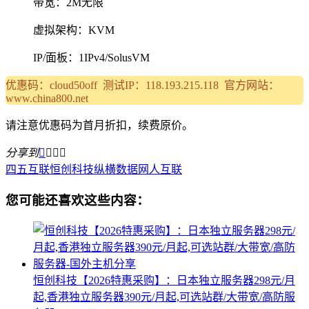
带宽：2M无限
虚拟架构：KVM
IP/面板：1IPv4/SolusVM
优惠码：cloud50off 测试IP：118.193.215.118 官方网站：
www.china800.net
请注意优惠码为首月折扣，续费原价。
分享到




四五互联
恒创科技
纵横数据
网人互联
您可能还喜欢这些内容：
恒创科技【2026特惠采购】：日本独立服务器298元/月
起,香港独立服务器390元/月起,可选站群/大带宽/高防服