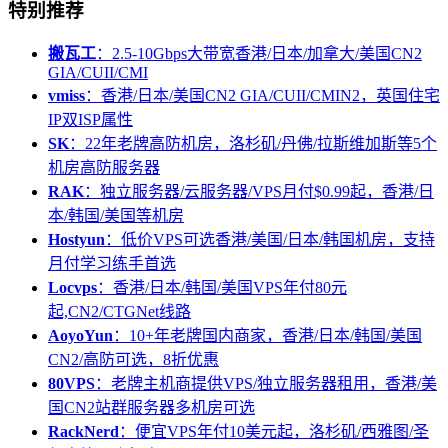
特别推荐
搬瓦工
：2.5-10Gbps大带宽香港/日本/加拿大/美国CN2
GIA/CUII/CMI
vmiss
：香港/日本/美国CN2 GIA/CUII/CMIN2，英国住宅
IP双ISP属性
SK
：22年老牌高防机房，洛杉矶/丹佛/拉斯维加斯等5个
机房高防服务器
RAK
：独立服务器/云服务器/VPS月付$0.99起，香港/日
本/韩国/美国等机房
Hostyun
：低价VPS可选香港/美国/日本/韩国机房，支持
月付学习练手首选
Locvps
：香港/日本/韩国/美国VPS年付80元
起,CN2/CTGNet线路
AoyoYun
：10+年老牌国内商家，香港/日本/韩国/美国
CN2/高防可选，8折优惠
80VPS
：老牌主机商提供VPS/独立服务器租用，香港/美
国CN2站群服务器多机房可选
RackNerd
：便宜VPS年付10美元起，洛杉矶/西雅图/圣