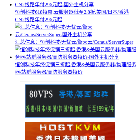
恒创科技618特惠,云服务器低至2.8折,美国/日本/香港
CN2线路年付296元起
汇总信息：恒创科技/无忧云/衡天云/Ceraus/ServerSuper
恒创科技年终促销三折起,香港&美国云服务器/物理服务
器/站群服务器/高防服务器特价