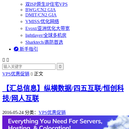
双ISP原生IP住宅VPS
BWG/CN2 GIA
DMIT/CN2 GIA
VMISS/优化网络
Evoxt/亚洲优化大带宽
lightlayer/全球多机房
Sharktech/高防首选

新手指引



VPS优惠促销
正文

【汇总信息】纵横数据/四五互联/恒创科
技/网人互联
2016-05-24
分类：
VPS优惠促销