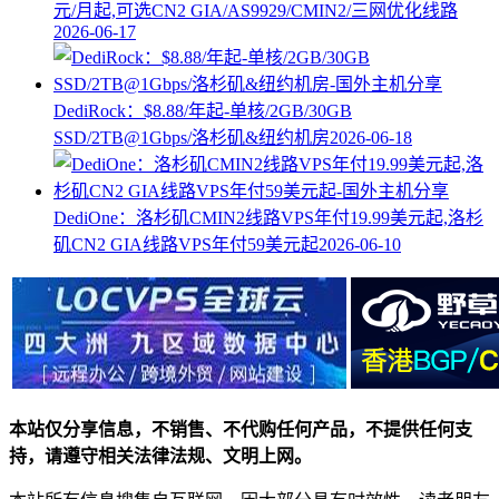
元/月起,可选CN2 GIA/AS9929/CMIN2/三网优化线路
2026-06-17
DediRock：$8.88/年起-单核/2GB/30GB
SSD/2TB@1Gbps/洛杉矶&纽约机房
2026-06-18
DediOne：洛杉矶CMIN2线路VPS年付19.99美元起,洛杉
矶CN2 GIA线路VPS年付59美元起
2026-06-10
本站仅分享信息，不销售、不代购任何产品，不提供任何支
持，请遵守相关法律法规、文明上网。