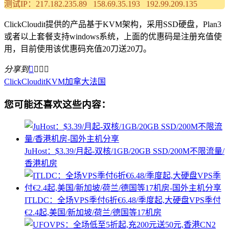
测试IP：217.182.235.89 158.69.35.193 192.99.209.135
ClickCloudit提供的产品基于KVM架构，采用SSD硬盘，Plan3
或者以上套餐支持windows系统，上面的优惠码是注册充值使
用，目前使用该优惠码充值20刀送20刀。
分享到




ClickCloudit
KVM
加拿大
法国
您可能还喜欢这些内容：
JuHost：$3.39/月起-双核/1GB/20GB SSD/200M不限流量/
香港机房
ITLDC：全场VPS季付6折€6.48/季度起,大硬盘VPS季付
€2.4起,美国/新加坡/荷兰/德国等17机房