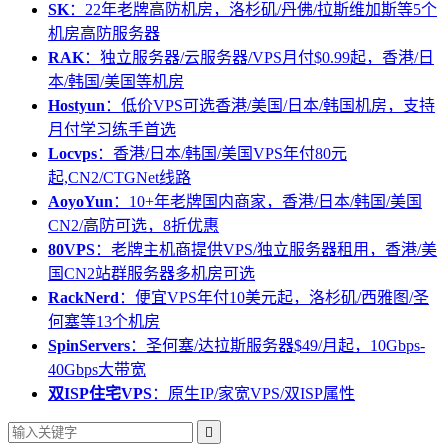
SK
：22年老牌高防机房，洛杉矶/丹佛/拉斯维加斯等5个
机房高防服务器
RAK
：独立服务器/云服务器/VPS月付$0.99起，香港/日
本/韩国/美国等机房
Hostyun
：低价VPS可选香港/美国/日本/韩国机房，支持
月付学习练手首选
Locvps
：香港/日本/韩国/美国VPS年付80元
起,CN2/CTGNet线路
AoyoYun
：10+年老牌国内商家，香港/日本/韩国/美国
CN2/高防可选，8折优惠
80VPS
：老牌主机商提供VPS/独立服务器租用，香港/美
国CN2站群服务器多机房可选
RackNerd
：便宜VPS年付10美元起，洛杉矶/西雅图/圣
何塞等13个机房
SpinServers
：圣何塞/达拉斯服务器$49/月起，10Gbps-
40Gbps大带宽
双ISP住宅VPS
：原生IP/家宽VPS/双ISP属性
