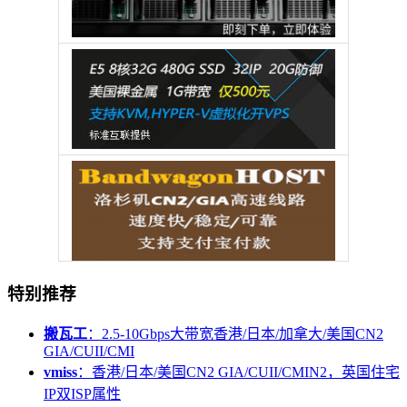
特别推荐
搬瓦工
：2.5-10Gbps大带宽香港/日本/加拿大/美国CN2
GIA/CUII/CMI
vmiss
：香港/日本/美国CN2 GIA/CUII/CMIN2，英国住宅
IP双ISP属性