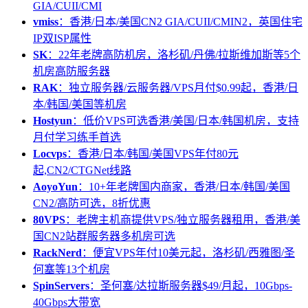
GIA/CUII/CMI
vmiss
：香港/日本/美国CN2 GIA/CUII/CMIN2，英国住宅
IP双ISP属性
SK
：22年老牌高防机房，洛杉矶/丹佛/拉斯维加斯等5个
机房高防服务器
RAK
：独立服务器/云服务器/VPS月付$0.99起，香港/日
本/韩国/美国等机房
Hostyun
：低价VPS可选香港/美国/日本/韩国机房，支持
月付学习练手首选
Locvps
：香港/日本/韩国/美国VPS年付80元
起,CN2/CTGNet线路
AoyoYun
：10+年老牌国内商家，香港/日本/韩国/美国
CN2/高防可选，8折优惠
80VPS
：老牌主机商提供VPS/独立服务器租用，香港/美
国CN2站群服务器多机房可选
RackNerd
：便宜VPS年付10美元起，洛杉矶/西雅图/圣
何塞等13个机房
SpinServers
：圣何塞/达拉斯服务器$49/月起，10Gbps-
40Gbps大带宽