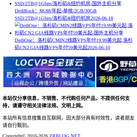
DediRock：$8.88/年起-单核/2GB/30GB
SSD/2TB@1Gbps/洛杉矶&纽约机房
2026-06-18
DediOne：洛杉矶CMIN2线路VPS年付19.99美元起,洛杉
矶CN2 GIA线路VPS年付59美元起
2026-06-10
本站仅分享信息，不销售、不代购任何产品，不提供任何支
持，请遵守相关法律法规、文明上网。
本站所有信息搜集自互联网，因大部分具有时效性，读者朋友
请自行甄别。
Copyright© 2010-2026
ZRBLOG.NET
.