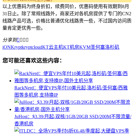
以上优惠码为终身折扣，续费同价，优惠码使用有效期到8月
31日止。除了常规线路外，商家还对各机房提供了专门的CN2
线路产品可选，价格比普通优化线路贵一些，不过国内访问质
量肯定更优秀一些。
分享到




iON
Krypt
kryptcloud
KT云主机
KT机房
KVM
圣何塞
洛杉矶
您可能还喜欢这些内容：
RackNerd：便宜VPS年付10美元起,洛杉矶/圣何塞/西雅
图等多机房,支持换IP
JuHost：$3.39/月起-双核/1GB/20GB SSD/200M不限流量/
香港机房