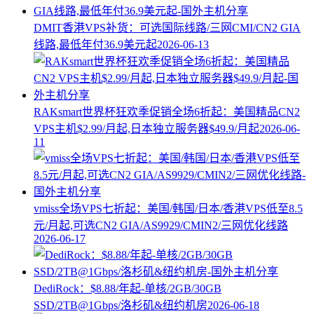
DMIT香港VPS补货：可选国际线路/三网CMI/CN2 GIA
线路,最低年付36.9美元起
2026-06-13
RAKsmart世界杯狂欢季促销全场6折起：美国精品CN2
VPS主机$2.99/月起,日本独立服务器$49.9/月起
2026-06-
11
vmiss全场VPS七折起：美国/韩国/日本/香港VPS低至8.5
元/月起,可选CN2 GIA/AS9929/CMIN2/三网优化线路
2026-06-17
DediRock：$8.88/年起-单核/2GB/30GB
SSD/2TB@1Gbps/洛杉矶&纽约机房
2026-06-18