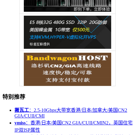
特别推荐
搬瓦工
：2.5-10Gbps大带宽香港/日本/加拿大/美国CN2
GIA/CUII/CMI
vmiss
：香港/日本/美国CN2 GIA/CUII/CMIN2，英国住宅
IP双ISP属性