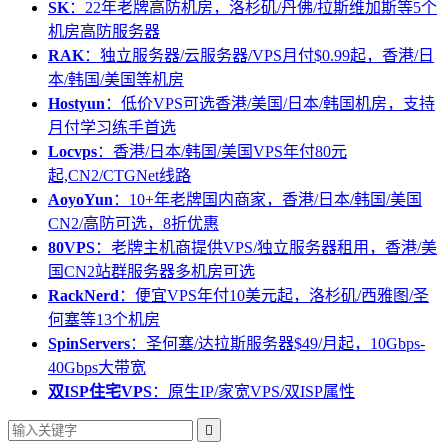
SK
：22年老牌高防机房，洛杉矶/丹佛/拉斯维加斯等5个
机房高防服务器
RAK
：独立服务器/云服务器/VPS月付$0.99起，香港/日
本/韩国/美国等机房
Hostyun
：低价VPS可选香港/美国/日本/韩国机房，支持
月付学习练手首选
Locvps
：香港/日本/韩国/美国VPS年付80元
起,CN2/CTGNet线路
AoyoYun
：10+年老牌国内商家，香港/日本/韩国/美国
CN2/高防可选，8折优惠
80VPS
：老牌主机商提供VPS/独立服务器租用，香港/美
国CN2站群服务器多机房可选
RackNerd
：便宜VPS年付10美元起，洛杉矶/西雅图/圣
何塞等13个机房
SpinServers
：圣何塞/达拉斯服务器$49/月起，10Gbps-
40Gbps大带宽
双ISP住宅VPS
：原生IP/家宽VPS/双ISP属性
