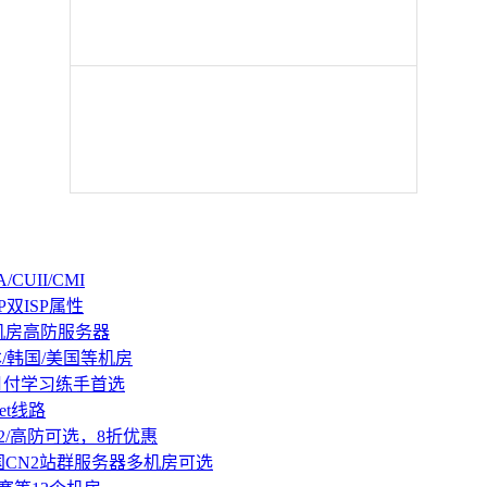
CUII/CMI
P双ISP属性
机房高防服务器
本/韩国/美国等机房
持月付学习练手首选
et线路
2/高防可选，8折优惠
国CN2站群服务器多机房可选