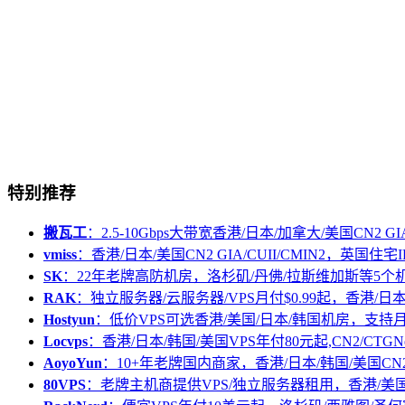
特别推荐
搬瓦工
：2.5-10Gbps大带宽香港/日本/加拿大/美国CN2 GIA/
vmiss
：香港/日本/美国CN2 GIA/CUII/CMIN2，英国住宅I
SK
：22年老牌高防机房，洛杉矶/丹佛/拉斯维加斯等5个
RAK
：独立服务器/云服务器/VPS月付$0.99起，香港/日
Hostyun
：低价VPS可选香港/美国/日本/韩国机房，支
Locvps
：香港/日本/韩国/美国VPS年付80元起,CN2/CTGN
AoyoYun
：10+年老牌国内商家，香港/日本/韩国/美国CN
80VPS
：老牌主机商提供VPS/独立服务器租用，香港/美