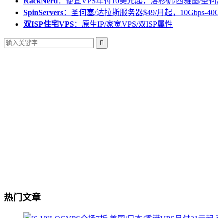
RackNerd
：便宜VPS年付10美元起，洛杉矶/西雅图/圣何
SpinServers
：圣何塞/达拉斯服务器$49/月起，10Gbps-40
双ISP住宅VPS
：原生IP/家宽VPS/双ISP属性

热门文章