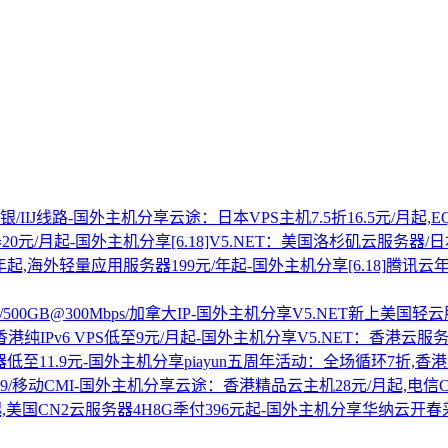
云途：日本VPS主机7.5折16.5元/月起,E
[6.18]V5.NET：美国洛杉矶云服务器
[6.18]腾
V5.NET新上美国轻云服务
V5.NET：香港云服务
piayun五周年活动：全场循环7折,香
云途：香港精品云主机28元/月起,电信CN2
华纳云开春采