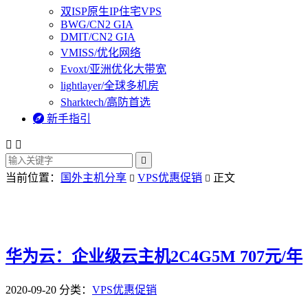
双ISP原生IP住宅VPS
BWG/CN2 GIA
DMIT/CN2 GIA
VMISS/优化网络
Evoxt/亚洲优化大带宽
lightlayer/全球多机房
Sharktech/高防首选

新手指引



当前位置：
国外主机分享
VPS优惠促销
正文


华为云：企业级云主机2C4G5M 707元/年
2020-09-20
分类：
VPS优惠促销