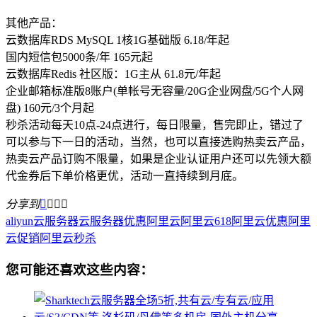
其他产品：
云数据库RDS MySQL 1核1G基础版 6.18/年起
国内短信包5000条/年 165元起
云数据库Redis 社区版：1G主从 61.8元/年起
企业邮箱标准版8账户(单帐号无容量/20G企业网盘/5G个人网
盘) 160元/3个月起
秒杀活动每天10点-24点进行，每日限量，售完即止，错过了
可以参与下一日的活动，当然，也可以直接选购热卖云产品，
热卖云产品订购不限量，如果是企业认证用户还可以先领大额
代金券后下单价格更优，活动一直持续到月底。
分享到




aliyun
云服务器
云服务器优惠
阿里云
阿里云618
阿里云优惠
阿里
云促销
阿里云秒杀
您可能还喜欢这些内容：