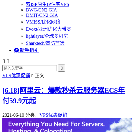
双ISP原生IP住宅VPS
BWG/CN2 GIA
DMIT/CN2 GIA
VMISS/优化网络
Evoxt/亚洲优化大带宽
lightlayer/全球多机房
Sharktech/高防首选

新手指引



VPS优惠促销
正文

[6.18]阿里云：爆款秒杀云服务器ECS年
付59.9元起
2021-06-10
分类：
VPS优惠促销