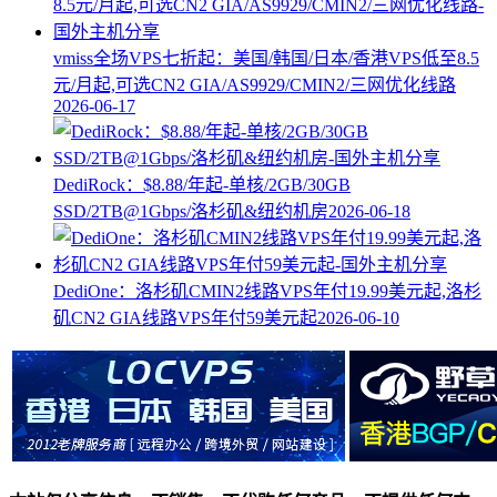
vmiss全场VPS七折起：美国/韩国/日本/香港VPS低至8.5
元/月起,可选CN2 GIA/AS9929/CMIN2/三网优化线路
2026-06-17
DediRock：$8.88/年起-单核/2GB/30GB
SSD/2TB@1Gbps/洛杉矶&纽约机房
2026-06-18
DediOne：洛杉矶CMIN2线路VPS年付19.99美元起,洛杉
矶CN2 GIA线路VPS年付59美元起
2026-06-10