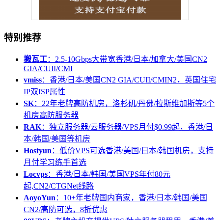
特别推荐
搬瓦工
：2.5-10Gbps大带宽香港/日本/加拿大/美国CN2
GIA/CUII/CMI
vmiss
：香港/日本/美国CN2 GIA/CUII/CMIN2，英国住宅
IP双ISP属性
SK
：22年老牌高防机房，洛杉矶/丹佛/拉斯维加斯等5个
机房高防服务器
RAK
：独立服务器/云服务器/VPS月付$0.99起，香港/日
本/韩国/美国等机房
Hostyun
：低价VPS可选香港/美国/日本/韩国机房，支持
月付学习练手首选
Locvps
：香港/日本/韩国/美国VPS年付80元
起,CN2/CTGNet线路
AoyoYun
：10+年老牌国内商家，香港/日本/韩国/美国
CN2/高防可选，8折优惠