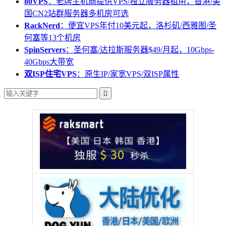
80VPS
：老牌主机商提供VPS/独立服务器租用，香港/美
国CN2站群服务器多机房可选
RackNerd
：便宜VPS年付10美元起，洛杉矶/西雅图/圣
何塞等13个机房
SpinServers
：圣何塞/达拉斯服务器$49/月起，10Gbps-
40Gbps大带宽
双ISP住宅VPS
：原生IP/家宽VPS/双ISP属性
