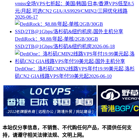
vmiss全场VPS七折起：美国/韩国/日本/香港VPS低至8.5
元/月起,可选CN2 GIA/AS9929/CMIN2/三网优化线路
2026-06-17
DediRock：$8.88/年起-单核/2GB/30GB
SSD/2TB@1Gbps/洛杉矶&纽约机房
2026-06-18
DediOne：洛杉矶CMIN2线路VPS年付19.99美元起,洛杉
矶CN2 GIA线路VPS年付59美元起
2026-06-10
本站仅分享信息，不销售、不代购任何产品，不提供任何支
持，请遵守相关法律法规、文明上网。