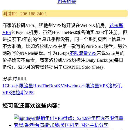
购买链接
测试IP：206.168.240.1
商家洛杉矶VPS、犹他州VPS均开设在WebNX机房，
达拉斯
VPS
为Psychz机房，虽然HostTheBest域名确实2003年注册，但
是搜索下2年前的信息几乎都没有，同一个系列页面上信息也
不太准确，比如洛杉矶VPS中第一款写的Pure SSD硬盘，另外
两款写的NVMe硬盘。作为1Gbps
不限流量VPS
来说$2.5/月的
价格确实不算贵，商家洛杉矶VPS均标注Daily Backups(每日
备份)，$25/月的套餐还提供了CPANEL Solo (Free)。
分享到




1Gbps不限流量
HostTheBest
KVM
webnx
不限流量VPS
洛杉矶
VPS
达拉斯VPS
您可能还喜欢这些内容：