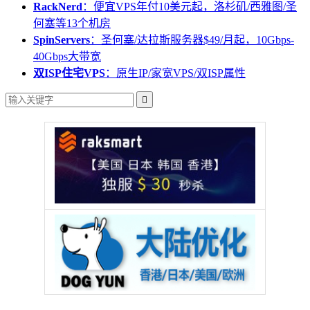
RackNerd
：便宜VPS年付10美元起，洛杉矶/西雅图/圣
何塞等13个机房
SpinServers
：圣何塞/达拉斯服务器$49/月起，10Gbps-
40Gbps大带宽
双ISP住宅VPS
：原生IP/家宽VPS/双ISP属性
