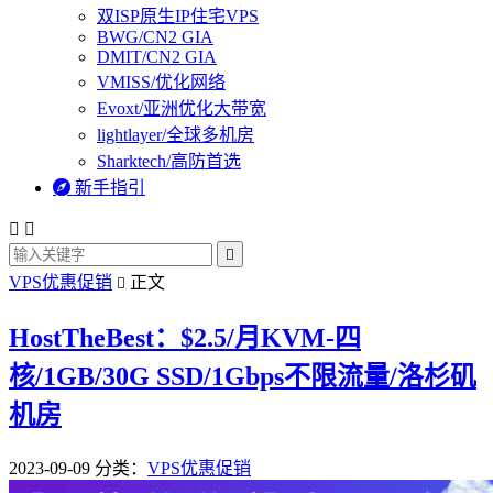
双ISP原生IP住宅VPS
BWG/CN2 GIA
DMIT/CN2 GIA
VMISS/优化网络
Evoxt/亚洲优化大带宽
lightlayer/全球多机房
Sharktech/高防首选

新手指引



VPS优惠促销
正文

HostTheBest：$2.5/月KVM-四
核/1GB/30G SSD/1Gbps不限流量/洛杉矶
机房
2023-09-09
分类：
VPS优惠促销