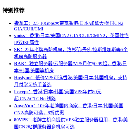
特别推荐
搬瓦工
：2.5-10Gbps大带宽香港/日本/加拿大/美国CN2
GIA/CUII/CMI
vmiss
：香港/日本/美国CN2 GIA/CUII/CMIN2，英国住宅
IP双ISP属性
SK
：22年老牌高防机房，洛杉矶/丹佛/拉斯维加斯等5个
机房高防服务器
RAK
：独立服务器/云服务器/VPS月付$0.99起，香港/日
本/韩国/美国等机房
Hostyun
：低价VPS可选香港/美国/日本/韩国机房，支持
月付学习练手首选
Locvps
：香港/日本/韩国/美国VPS年付80元
起,CN2/CTGNet线路
AoyoYun
：10+年老牌国内商家，香港/日本/韩国/美国
CN2/高防可选，8折优惠
80VPS
：老牌主机商提供VPS/独立服务器租用，香港/美
国CN2站群服务器多机房可选