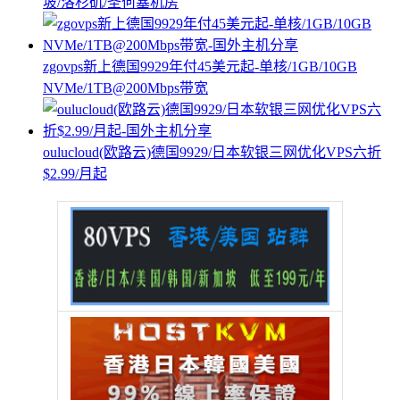
坡/洛杉矶/圣何塞机房
zgovps新上德国9929年付45美元起-单核/1GB/10GB
NVMe/1TB@200Mbps带宽
oulucloud(欧路云)德国9929/日本软银三网优化VPS六折
$2.99/月起