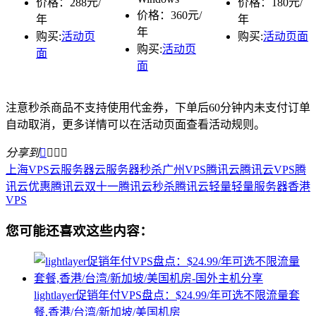
价格：288元/
价格：180元/
价格：360元/
年
年
年
购买:
活动页
购买:
活动页面
购买:
活动页
面
面
注意秒杀商品不支持使用代金券，下单后60分钟内未支付订单
自动取消，更多详情可以在活动页面查看活动规则。
分享到




上海VPS
云服务器
云服务器秒杀
广州VPS
腾讯云
腾讯云VPS
腾
讯云优惠
腾讯云双十一
腾讯云秒杀
腾讯云轻量
轻量服务器
香港
VPS
您可能还喜欢这些内容：
lightlayer促销年付VPS盘点：$24.99/年可选不限流量套
餐,香港/台湾/新加坡/美国机房