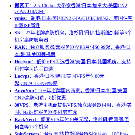
搬瓦工
：2.5-10Gbps大带宽香港/日本/加拿大/美国CN2
GIA/CUII/CMI
vmiss
：香港/日本/美国CN2 GIA/CUII/CMIN2，英国住宅
IP双ISP属性
SK
：22年老牌高防机房，洛杉矶/丹佛/拉斯维加斯等5个
机房高防服务器
RAK
：独立服务器/云服务器/VPS月付$0.99起，香港/日
本/韩国/美国等机房
Hostyun
：低价VPS可选香港/美国/日本/韩国机房，支持
月付学习练手首选
Locvps
：香港/日本/韩国/美国VPS年付80元
起,CN2/CTGNet线路
AoyoYun
：10+年老牌国内商家，香港/日本/韩国/美国
CN2/高防可选，8折优惠
80VPS
：老牌主机商提供VPS/独立服务器租用，香港/美
国CN2站群服务器多机房可选
RackNerd
：便宜VPS年付10美元起，洛杉矶/西雅图/圣
何塞等13个机房
SpinServers
：圣何塞/达拉斯服务器$49/月起，10Gbps-