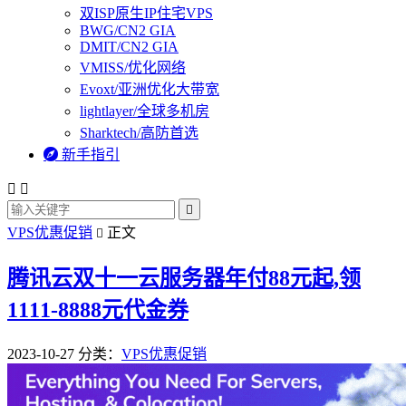
双ISP原生IP住宅VPS
BWG/CN2 GIA
DMIT/CN2 GIA
VMISS/优化网络
Evoxt/亚洲优化大带宽
lightlayer/全球多机房
Sharktech/高防首选

新手指引



VPS优惠促销
正文

腾讯云双十一云服务器年付88元起,领
1111-8888元代金券
2023-10-27
分类：
VPS优惠促销