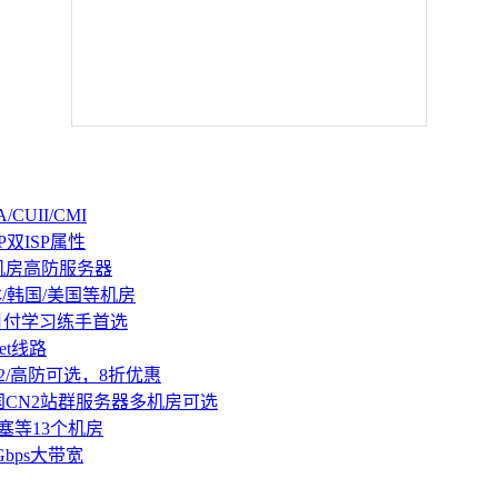
CUII/CMI
P双ISP属性
机房高防服务器
本/韩国/美国等机房
持月付学习练手首选
et线路
2/高防可选，8折优惠
国CN2站群服务器多机房可选
塞等13个机房
Gbps大带宽