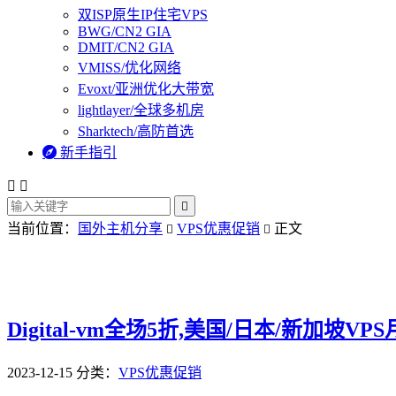
双ISP原生IP住宅VPS
BWG/CN2 GIA
DMIT/CN2 GIA
VMISS/优化网络
Evoxt/亚洲优化大带宽
lightlayer/全球多机房
Sharktech/高防首选

新手指引



当前位置：
国外主机分享
VPS优惠促销
正文


Digital-vm全场5折,美国/日本/新加坡VP
2023-12-15
分类：
VPS优惠促销