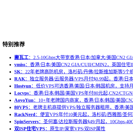
特别推荐
搬瓦工
：2.5-10Gbps大带宽香港/日本/加拿大/美国CN2 GIA/
vmiss
：香港/日本/美国CN2 GIA/CUII/CMIN2，英国住宅I
SK
：22年老牌高防机房，洛杉矶/丹佛/拉斯维加斯等5个
RAK
：独立服务器/云服务器/VPS月付$0.99起，香港/日
Hostyun
：低价VPS可选香港/美国/日本/韩国机房，支
Locvps
：香港/日本/韩国/美国VPS年付80元起,CN2/CTGN
AoyoYun
：10+年老牌国内商家，香港/日本/韩国/美国CN
80VPS
：老牌主机商提供VPS/独立服务器租用，香港/美
RackNerd
：便宜VPS年付10美元起，洛杉矶/西雅图/圣何
SpinServers
：圣何塞/达拉斯服务器$49/月起，10Gbps-40
双ISP住宅VPS
：原生IP/家宽VPS/双ISP属性