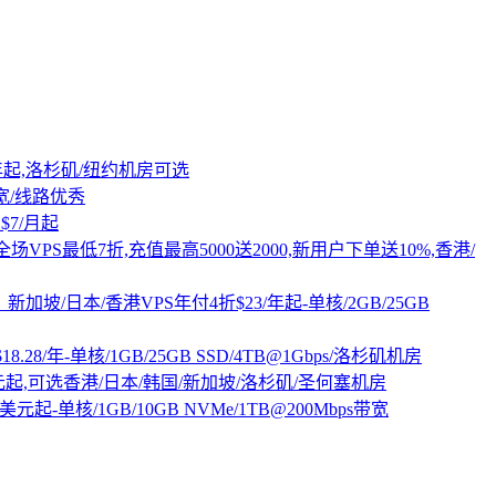
16/年起,洛杉矶/纽约机房可选
带宽/线路优秀
$7/月起
全场VPS最低7折,充值最高5000送2000,新用户下单送10%,香港/
PS：新加坡/日本/香港VPS年付4折$23/年起-单核/2GB/25GB
8.28/年-单核/1GB/25GB SSD/4TB@1Gbps/洛杉矶机房
9元起,可选香港/日本/韩国/新加坡/洛杉矶/圣何塞机房
美元起-单核/1GB/10GB NVMe/1TB@200Mbps带宽