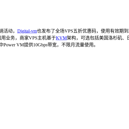
促销活动，
Digital-vm
也发布了全场VPS五折优惠码，使用有效期到202
租用业务，商家VPS主机基于
KVM
架构，可选包括美国洛杉矶、
，其中Power VM提供10Gbps带宽，不限月流量使用。