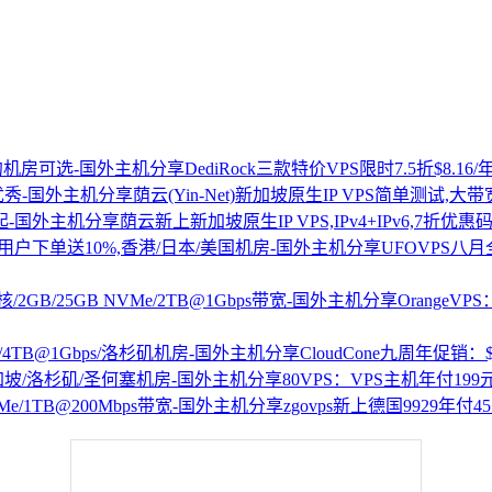
DediRock三款特价VPS限时7.5折$8.
荫云(Yin-Net)新加坡原生IP VPS简单测试,大
荫云新上新加坡原生IP VPS,IPv4+IPv6,7折优惠码
UFOVPS八月
OrangeV
CloudCone九周年促销：$1
80VPS：VPS主机年付19
zgovps新上德国9929年付45