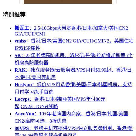
特别推荐
搬瓦工
：2.5-10Gbps大带宽香港/日本/加拿大/美国CN2
GIA/CUII/CMI
vmiss
：香港/日本/美国CN2 GIA/CUII/CMIN2，英国住宅
IP双ISP属性
SK
：22年老牌高防机房，洛杉矶/丹佛/拉斯维加斯等5个
机房高防服务器
RAK
：独立服务器/云服务器/VPS月付$0.99起，香港/日
本/韩国/美国等机房
Hostyun
：低价VPS可选香港/美国/日本/韩国机房，支持
月付学习练手首选
Locvps
：香港/日本/韩国/美国VPS年付80元
起,CN2/CTGNet线路
AoyoYun
：10+年老牌国内商家，香港/日本/韩国/美国
CN2/高防可选，8折优惠
80VPS
：老牌主机商提供VPS/独立服务器租用，香港/美
国CN2站群服务器多机房可选