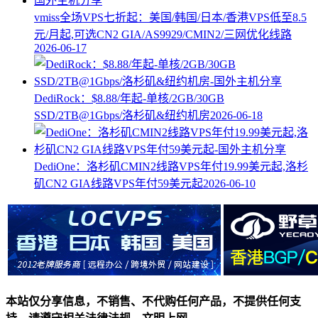
vmiss全场VPS七折起：美国/韩国/日本/香港VPS低至8.5
元/月起,可选CN2 GIA/AS9929/CMIN2/三网优化线路
2026-06-17
DediRock：$8.88/年起-单核/2GB/30GB
SSD/2TB@1Gbps/洛杉矶&纽约机房
2026-06-18
DediOne：洛杉矶CMIN2线路VPS年付19.99美元起,洛杉
矶CN2 GIA线路VPS年付59美元起
2026-06-10
本站仅分享信息，不销售、不代购任何产品，不提供任何支