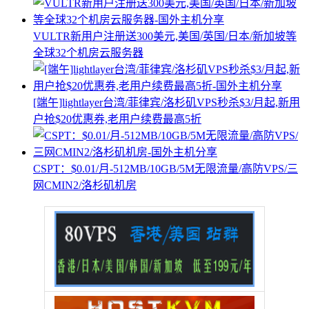
VULTR新用户注册送300美元,美国/英国/日本/新加坡等
全球32个机房云服务器
[端午]lightlayer台湾/菲律宾/洛杉矶VPS秒杀$3/月起,新用
户抢$20优惠券,老用户续费最高5折
CSPT：$0.01/月-512MB/10GB/5M无限流量/高防VPS/三
网CMIN2/洛杉矶机房