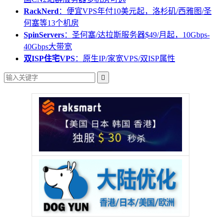
RackNerd
：便宜VPS年付10美元起，洛杉矶/西雅图/圣
何塞等13个机房
SpinServers
：圣何塞/达拉斯服务器$49/月起，10Gbps-
40Gbps大带宽
双ISP住宅VPS
：原生IP/家宽VPS/双ISP属性
