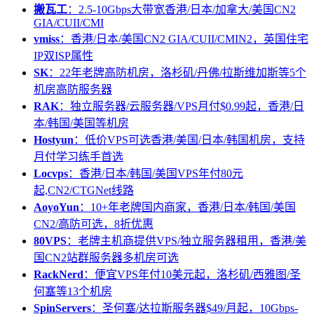
搬瓦工
：2.5-10Gbps大带宽香港/日本/加拿大/美国CN2
GIA/CUII/CMI
vmiss
：香港/日本/美国CN2 GIA/CUII/CMIN2，英国住宅
IP双ISP属性
SK
：22年老牌高防机房，洛杉矶/丹佛/拉斯维加斯等5个
机房高防服务器
RAK
：独立服务器/云服务器/VPS月付$0.99起，香港/日
本/韩国/美国等机房
Hostyun
：低价VPS可选香港/美国/日本/韩国机房，支持
月付学习练手首选
Locvps
：香港/日本/韩国/美国VPS年付80元
起,CN2/CTGNet线路
AoyoYun
：10+年老牌国内商家，香港/日本/韩国/美国
CN2/高防可选，8折优惠
80VPS
：老牌主机商提供VPS/独立服务器租用，香港/美
国CN2站群服务器多机房可选
RackNerd
：便宜VPS年付10美元起，洛杉矶/西雅图/圣
何塞等13个机房
SpinServers
：圣何塞/达拉斯服务器$49/月起，10Gbps-