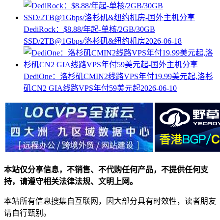
DediRock：$8.88/年起-单核/2GB/30GB
SSD/2TB@1Gbps/洛杉矶&纽约机房
2026-06-18
DediOne：洛杉矶CMIN2线路VPS年付19.99美元起,洛杉
矶CN2 GIA线路VPS年付59美元起
2026-06-10
本站仅分享信息，不销售、不代购任何产品，不提供任何支
持，请遵守相关法律法规、文明上网。
本站所有信息搜集自互联网，因大部分具有时效性，读者朋友
请自行甄别。