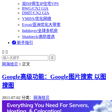
双ISP原生IP住宅VPS
BWG/CN2 GIA
DMIT/CN2 GIA
VMISS/优化网络
Evoxt/亚洲优化大带宽
lightlayer/全球多机房
Sharktech/高防首选

新手指引



网海拾贝
正文

Google高级功能：Google图片搜索 以图
搜图
2011-07-02
分类：
网海拾贝