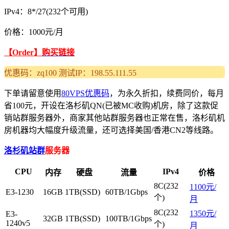
IPv4：8*/27(232个可用)
价格：1000元/月
【Order】
购买链接
优惠码：zq100 测试IP：198.55.111.55
下单请留意使用
80VPS优惠码
，为永久折扣，续费同价，每月
省100元，开设在洛杉矶QN(已被MC收购)机房，除了这款促
销站群服务器外，商家其他站群服务器也正常在售，洛杉矶机
房机器均大幅度升级流量，还可选择美国/香港CN2等线路。
洛杉矶站群
服务器
CPU
IPv4
内存
硬盘
流量
价格
8C(232
1100元/
E3-1230
16GB
1TB(SSD)
60TB/1Gbps
个)
月
8C(232
1350元/
E3-
32GB
1TB(SSD)
100TB/1Gbps
1240v5
个)
月