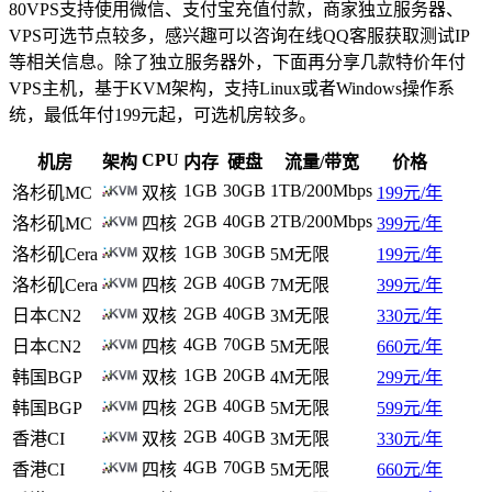
80VPS支持使用微信、支付宝充值付款，商家独立服务器、
VPS可选节点较多，感兴趣可以咨询在线QQ客服获取测试IP
等相关信息。除了独立服务器外，下面再分享几款特价年付
VPS主机，基于KVM架构，支持Linux或者Windows操作系
统，最低年付199元起，可选机房较多。
CPU
机房
架构
内存
硬盘
流量/带宽
价格
1GB
30GB
1TB/200Mbps
洛杉矶MC
双核
199元/年
2GB
40GB
2TB/200Mbps
洛杉矶MC
四核
399元/年
1GB
30GB
洛杉矶Cera
双核
5M无限
199元/年
2GB
40GB
洛杉矶Cera
四核
7M无限
399元/年
2GB
40GB
日本CN2
双核
3M无限
330元/年
4GB
70GB
日本CN2
四核
5M无限
660元/年
1GB
20GB
韩国BGP
双核
4M无限
299元/年
2GB
40GB
韩国BGP
四核
5M无限
599元/年
2GB
40GB
香港CI
双核
3M无限
330元/年
4GB
70GB
香港CI
四核
5M无限
660元/年