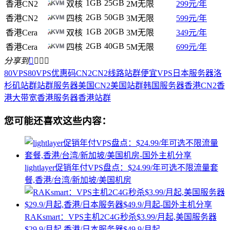
1GB
25GB
香港CN2
双核
2M无限
299元/年
2GB
50GB
香港CN2
四核
3M无限
599元/年
1GB
20GB
香港Cera
双核
3M无限
349元/年
2GB
40GB
香港Cera
四核
5M无限
699元/年
分享到




80VPS
80VPS优惠码
CN2
CN2线路站群
便宜VPS
日本服务器
洛
杉矶站群
站群服务器
美国CN2
美国站群
韩国服务器
香港CN2
香
港大带宽
香港服务器
香港站群
您可能还喜欢这些内容：
lightlayer促销年付VPS盘点：$24.99/年可选不限流量套
餐,香港/台湾/新加坡/美国机房
RAKsmart：VPS主机2C4G秒杀$3.99/月起,美国服务器
$29.9/月起,香港/日本服务器$49.9/月起