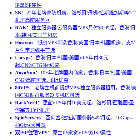
IP双ISP属性
SK
：22年老牌高防机房，洛杉矶/丹佛/拉斯维加斯等5个
机房高防服务器
RAK
：独立服务器/云服务器/VPS月付$0.99起，香港/日
本/韩国/美国等机房
Hostyun
：低价VPS可选香港/美国/日本/韩国机房，支持
月付学习练手首选
Locvps
：香港/日本/韩国/美国VPS年付80元
起,CN2/CTGNet线路
AoyoYun
：10+年老牌国内商家，香港/日本/韩国/美国
CN2/高防可选，8折优惠
80VPS
：老牌主机商提供VPS/独立服务器租用，香港/美
国CN2站群服务器多机房可选
RackNerd
：便宜VPS年付10美元起，洛杉矶/西雅图/圣
何塞等13个机房
SpinServers
：圣何塞/达拉斯服务器$49/月起，10Gbps-
40Gbps大带宽
双ISP住宅VPS
：原生IP/家宽VPS/双ISP属性