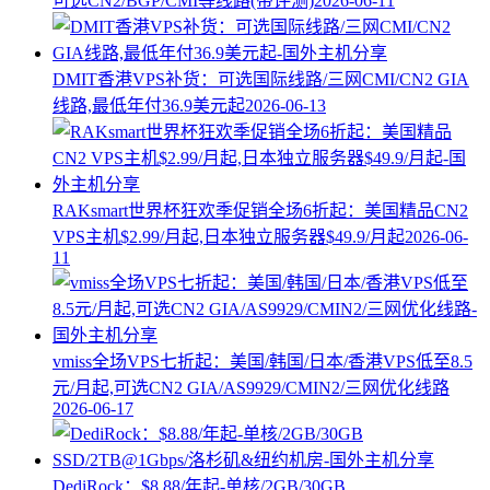
可选CN2/BGP/CMI等线路(带评测)
2026-06-11
DMIT香港VPS补货：可选国际线路/三网CMI/CN2 GIA
线路,最低年付36.9美元起
2026-06-13
RAKsmart世界杯狂欢季促销全场6折起：美国精品CN2
VPS主机$2.99/月起,日本独立服务器$49.9/月起
2026-06-
11
vmiss全场VPS七折起：美国/韩国/日本/香港VPS低至8.5
元/月起,可选CN2 GIA/AS9929/CMIN2/三网优化线路
2026-06-17
DediRock：$8.88/年起-单核/2GB/30GB