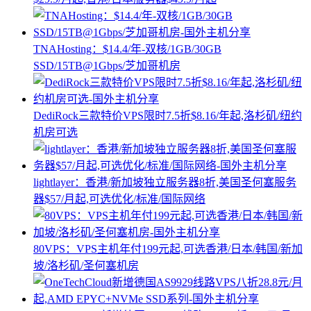
TNAHosting：$14.4/年-双核/1GB/30GB
SSD/15TB@1Gbps/芝加哥机房
DediRock三款特价VPS限时7.5折$8.16/年起,洛杉矶/纽约
机房可选
lightlayer：香港/新加坡独立服务器8折,美国圣何塞服务
器$57/月起,可选优化/标准/国际网络
80VPS：VPS主机年付199元起,可选香港/日本/韩国/新加
坡/洛杉矶/圣何塞机房