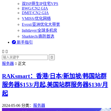
双ISP原生IP住宅VPS
BWG/CN2 GIA
DMIT/CN2 GIA
VMISS/优化网络
Evoxt/亚洲优化大带宽
lightlayer/全球多机房
Sharktech/高防首选

新手指引



服务器
正文

RAKsmart：香港/日本/新加坡/韩国站群
服务器$153/月起,美国站群服务器$130/月
起
2024-05-06
分类：
服务器