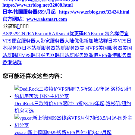
https://www.zrblog.net/32008.html
日本/
韩国服务器
$59/月起
https://www.zrblog.net/32424.html
官方网站：
www.raksmart.com
分享到




AS9929
CN2
RAKsmart
RAKsmart优惠码
RAKsmart怎么样
便宜
VPS
便宜服务器
大带宽服务器
大陆优化
新加坡站群
日本VPS
日
本服务器
日本站群服务器
站群服务器
美国VPS
美国服务器
美国
站群
韩国VPS
韩国服务器
韩国站群服务器
香港VPS
香港服务器
香港站群
您可能还喜欢这些内容：
DediRock三款特价VPS限时7.5折$8.16/年起,洛杉矶/纽约
机房可选
vps.cat新上德国9929线路VPS月付7折$3.5/月起