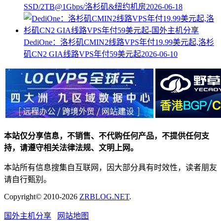
SSD/2TB@1Gbps/洛杉矶&纽约机房
2026-06-18
DediOne：洛杉矶CMIN2线路VPS年付19.99美元起,洛杉
矶CN2 GIA线路VPS年付59美元起
2026-06-10
本站仅分享信息，不销售、不代购任何产品，不提供任何支
持，请遵守相关法律法规、文明上网。
本站所有信息搜集自互联网，因大部分具有时效性，读者朋友
请自行甄别。
Copyright© 2010-2026
ZRBLOG.NET
.
国外主机分享
网站地图