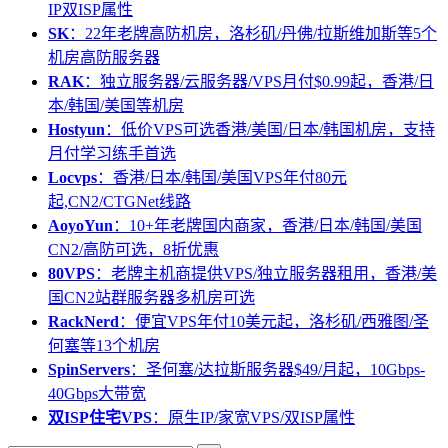
IP双ISP属性
SK
：22年老牌高防机房，洛杉矶/丹佛/拉斯维加斯等5个
机房高防服务器
RAK
：独立服务器/云服务器/VPS月付$0.99起，香港/日
本/韩国/美国等机房
Hostyun
：低价VPS可选香港/美国/日本/韩国机房，支持
月付学习练手首选
Locvps
：香港/日本/韩国/美国VPS年付80元
起,CN2/CTGNet线路
AoyoYun
：10+年老牌国内商家，香港/日本/韩国/美国
CN2/高防可选，8折优惠
80VPS
：老牌主机商提供VPS/独立服务器租用，香港/美
国CN2站群服务器多机房可选
RackNerd
：便宜VPS年付10美元起，洛杉矶/西雅图/圣
何塞等13个机房
SpinServers
：圣何塞/达拉斯服务器$49/月起，10Gbps-
40Gbps大带宽
双ISP住宅VPS
：原生IP/家宽VPS/双ISP属性