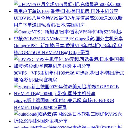
UFOVPS八月全场VPS最低7折,充值最高5000送2000,新
用户下单送10%,香港/日本/美国机房
OrangeVPS：新加坡/日本/香港VPS年付4折$23/年起-单
核/2GB/25GB NVMe/2TB@1Gbps带宽
80VPS：VPS主机年付199元起,可选香港/日本/韩国/新加
坡/洛杉矶/圣何塞机房
zgovps新上德国9929年付45美元起-单核/1GB/10GB
NVMe/1TB@200Mbps带宽
oulucloud(欧路云)德国9929/日本软银三网优化VPS六折