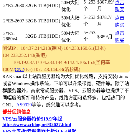
5+253
$307.69/
50M大陆
点击
2*E5-2680
32GB
1TB(HDD)
个
月
优化
购买
5+253
$378.7/
50M大陆
点击
2*E5-2697
32GB
1TB(HDD)
个
月
优化
购买
5+253
50M大陆
点击
2*E5-
32GB
1TB(HDD)
$389/月
2680v4
个
优化
购买
测试IP：104.37.214.213(韩国) 104.233.160.61(日本)
104.233.252.143(香港)
104.192.87.1/104.233.144.9/142.4.106.153(圣何塞
100M/
CN2
/1G) 107.148.144.33(洛杉矶)
RAKsmart以上站群服务器均为大陆优化线路，支持安装Linux
或者WIndows操作系统，下单可以升级带宽、硬件等。除了站
群服务器外，商家常规服务器、VPS、云服务器等也提供了不
同幅度的折扣和特价产品，线路方面可选择多，包括热门的
CN2、
AS9929
等等，感兴趣可以参考。
部分促销信息
VPS/云服务器特价$19.9/年起
https://www.zrblog.net/32627.html
VPS六五折/云服务器七折$1.65/月起