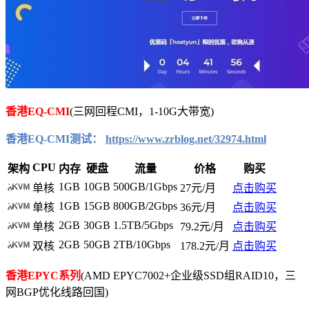
香港EQ-CMI
(三网回程CMI，1-10G大带宽)
香港EQ-CMI测试：
https://www.zrblog.net/32974.html
CPU
架构
内存
硬盘
流量
价格
购买
1GB
10GB
500GB/1Gbps
单核
27元/月
点击购买
1GB
15GB
800GB/2Gbps
单核
36元/月
点击购买
2GB
30GB
1.5TB/5Gbps
单核
79.2元/月
点击购买
2GB
50GB
2TB/10Gbps
双核
178.2元/月
点击购买
香港EPYC系列
(AMD EPYC7002+企业级SSD组RAID10，三
网BGP优化线路回国)