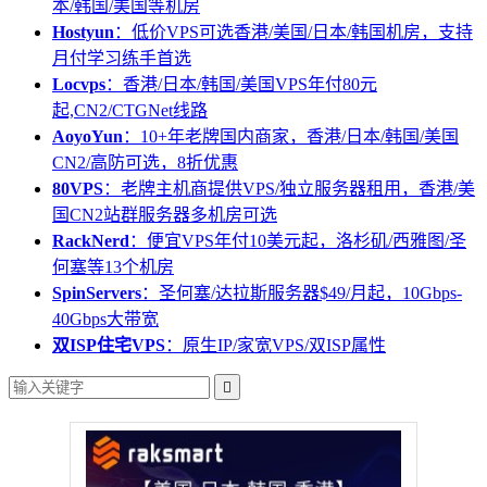
本/韩国/美国等机房
Hostyun
：低价VPS可选香港/美国/日本/韩国机房，支持
月付学习练手首选
Locvps
：香港/日本/韩国/美国VPS年付80元
起,CN2/CTGNet线路
AoyoYun
：10+年老牌国内商家，香港/日本/韩国/美国
CN2/高防可选，8折优惠
80VPS
：老牌主机商提供VPS/独立服务器租用，香港/美
国CN2站群服务器多机房可选
RackNerd
：便宜VPS年付10美元起，洛杉矶/西雅图/圣
何塞等13个机房
SpinServers
：圣何塞/达拉斯服务器$49/月起，10Gbps-
40Gbps大带宽
双ISP住宅VPS
：原生IP/家宽VPS/双ISP属性
