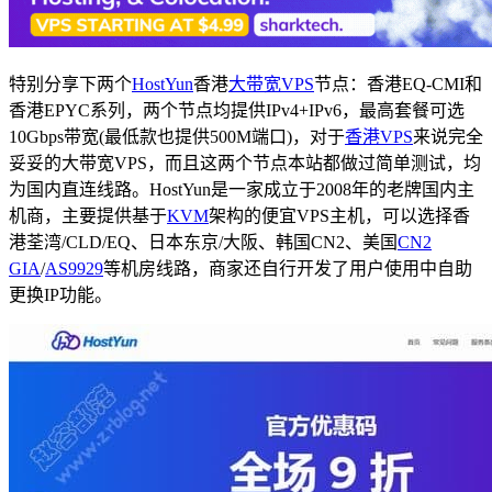
特别分享下两个
HostYun
香港
大带宽VPS
节点：香港EQ-CMI和
香港EPYC系列，两个节点均提供IPv4+IPv6，最高套餐可选
10Gbps带宽(最低款也提供500M端口)，对于
香港VPS
来说完全
妥妥的大带宽VPS，而且这两个节点本站都做过简单测试，均
为国内直连线路。HostYun是一家成立于2008年的老牌国内主
机商，主要提供基于
KVM
架构的便宜VPS主机，可以选择香
港荃湾/CLD/EQ、日本东京/大阪、韩国CN2、美国
CN2
GIA
/
AS9929
等机房线路，商家还自行开发了用户使用中自助
更换IP功能。