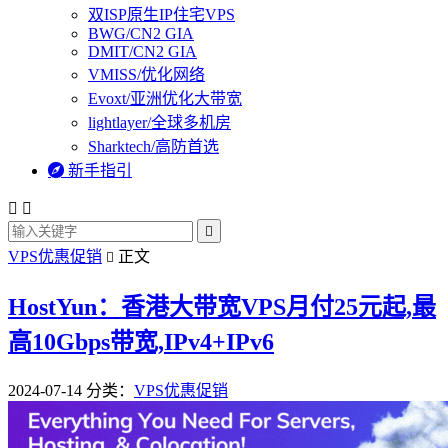
双ISP原生IP住宅VPS
BWG/CN2 GIA
DMIT/CN2 GIA
VMISS/优化网络
Evoxt/亚洲优化大带宽
lightlayer/全球多机房
Sharktech/高防首选

新手指引



VPS优惠促销
正文

HostYun：香港大带宽VPS月付25元起,最
高10Gbps带宽,IPv4+IPv6
2024-07-14
分类：
VPS优惠促销