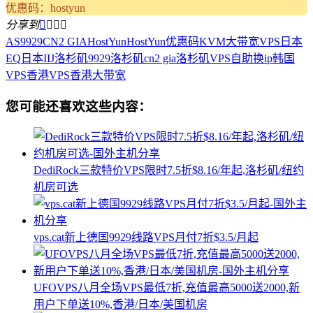
优惠码：hostyun
分享到




AS9929
CN2 GIA
HostYun
HostYun优惠码
KVM
大带宽VPS
日本
EQ
日本IIJ
洛杉矶9929
洛杉矶cn2 gia
洛杉矶VPS
自助换ip
韩国
VPS
香港VPS
香港大带宽
您可能还喜欢这些内容：
DediRock三款特价VPS限时7.5折$8.16/年起,洛杉矶/纽约
机房可选
vps.cat新上德国9929线路VPS月付7折$3.5/月起
UFOVPS八月全场VPS最低7折,充值最高5000送2000,新
用户下单送10%,香港/日本/美国机房