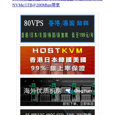
NVMe/1TB@200Mbps带宽