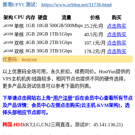
香港EPYC测试：
https://www.zrblog.net/31738.html
CPU
架构
内存
硬盘
流量
价格
购买
1GB
10GB
500GB/500Mbps
单核
25.2元/月
点击购买
2GB
20GB
1TB/1Gbps
单核
40.5元/月
点击购买
4GB
30GB
2TB/1Gbps
双核
107.1元/月
点击购买
8GB
30GB
3TB/1Gbps
双核
178.2元/月
点击购买
优惠码：hostyun
以上优惠码全场可用，永久折扣，续费同价。HostYun提供的
VPS主机机房/线路较多，相同节点也提供不同的硬件选择，
更多产品及测试信息可以参考下面的列表。
下单请点击网站右上角“
用户注册
”后在会员中心查看所有节点
及产品详情：会员中心左侧点击购买[云主机-KVM架构]，选
择头部相应节点即可。
韩国-HDD
(KT,LG,CN2三网直连，测试IP：45.141.136.21)