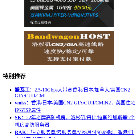
特别推荐
搬瓦工
：2.5-10Gbps大带宽香港/日本/加拿大/美国CN2
GIA/CUII/CMI
vmiss
：香港/日本/美国CN2 GIA/CUII/CMIN2，英国住宅
IP双ISP属性
SK
：22年老牌高防机房，洛杉矶/丹佛/拉斯维加斯等5个
机房高防服务器
RAK
：独立服务器/云服务器/VPS月付$0.99起，香港/日