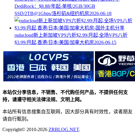
DediRock：$8.88/年起-单核/2GB/30GB
SSD/2TB@1Gbps/洛杉矶&纽约机房
2026-06-18
oulucloud新上新加坡VPS六折$2.99/月起,全场VPS八折
$3.99/月起,香港/日本/美国/加拿大机房
2026-06-15
本站仅分享信息，不销售、不代购任何产品，不提供任何支
持，请遵守相关法律法规、文明上网。
本站所有信息搜集自互联网，因大部分具有时效性，读者朋友
请自行甄别。
Copyright© 2010-2026
ZRBLOG.NET
.