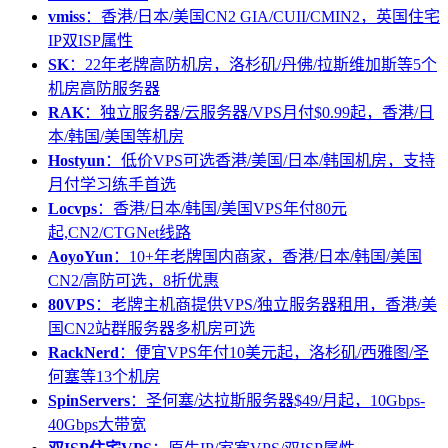
vmiss
：香港/日本/美国CN2 GIA/CUII/CMIN2，英国住宅
IP双ISP属性
SK
：22年老牌高防机房，洛杉矶/丹佛/拉斯维加斯等5个
机房高防服务器
RAK
：独立服务器/云服务器/VPS月付$0.99起，香港/日
本/韩国/美国等机房
Hostyun
：低价VPS可选香港/美国/日本/韩国机房，支持
月付学习练手首选
Locvps
：香港/日本/韩国/美国VPS年付80元
起,CN2/CTGNet线路
AoyoYun
：10+年老牌国内商家，香港/日本/韩国/美国
CN2/高防可选，8折优惠
80VPS
：老牌主机商提供VPS/独立服务器租用，香港/美
国CN2站群服务器多机房可选
RackNerd
：便宜VPS年付10美元起，洛杉矶/西雅图/圣
何塞等13个机房
SpinServers
：圣何塞/达拉斯服务器$49/月起，10Gbps-
40Gbps大带宽